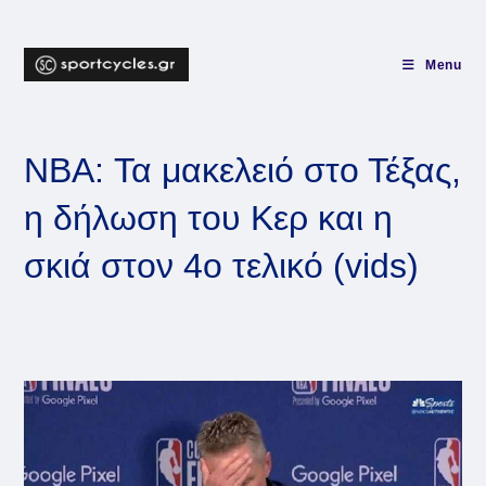
Skip
to
content
Menu
NBA: Τα μακελειό στο Τέξας,
η δήλωση του Κερ και η
σκιά στον 4ο τελικό (vids)