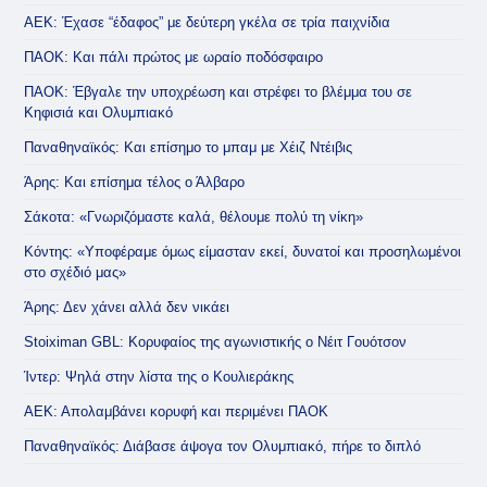
ΑΕΚ: Έχασε “έδαφος” με δεύτερη γκέλα σε τρία παιχνίδια
ΠΑΟΚ: Και πάλι πρώτος με ωραίο ποδόσφαιρο
ΠΑΟΚ: Έβγαλε την υποχρέωση και στρέφει το βλέμμα του σε
Κηφισιά και Ολυμπιακό
Παναθηναϊκός: Και επίσημο το μπαμ με Χέιζ Ντέιβις
Άρης: Και επίσημα τέλος ο Άλβαρο
Σάκοτα: «Γνωριζόμαστε καλά, θέλουμε πολύ τη νίκη»
Κόντης: «Υποφέραμε όμως είμασταν εκεί, δυνατοί και προσηλωμένοι
στο σχέδιό μας»
Άρης: Δεν χάνει αλλά δεν νικάει
Stoiximan GBL: Κορυφαίος της αγωνιστικής ο Νέιτ Γουότσον
Ίντερ: Ψηλά στην λίστα της ο Κουλιεράκης
ΑΕΚ: Απολαμβάνει κορυφή και περιμένει ΠΑΟΚ
Παναθηναϊκός: Διάβασε άψογα τον Ολυμπιακό, πήρε το διπλό