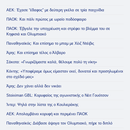
ΑΕΚ: Έχασε “έδαφος” με δεύτερη γκέλα σε τρία παιχνίδια
ΠΑΟΚ: Και πάλι πρώτος με ωραίο ποδόσφαιρο
ΠΑΟΚ: Έβγαλε την υποχρέωση και στρέφει το βλέμμα του σε
Κηφισιά και Ολυμπιακό
Παναθηναϊκός: Και επίσημο το μπαμ με Χέιζ Ντέιβις
Άρης: Και επίσημα τέλος ο Άλβαρο
Σάκοτα: «Γνωριζόμαστε καλά, θέλουμε πολύ τη νίκη»
Κόντης: «Υποφέραμε όμως είμασταν εκεί, δυνατοί και προσηλωμένοι
στο σχέδιό μας»
Άρης: Δεν χάνει αλλά δεν νικάει
Stoiximan GBL: Κορυφαίος της αγωνιστικής ο Νέιτ Γουότσον
Ίντερ: Ψηλά στην λίστα της ο Κουλιεράκης
ΑΕΚ: Απολαμβάνει κορυφή και περιμένει ΠΑΟΚ
Παναθηναϊκός: Διάβασε άψογα τον Ολυμπιακό, πήρε το διπλό