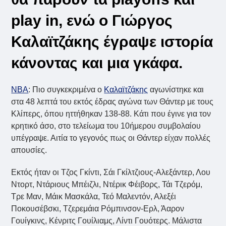
play in, ενώ ο Γιώργος
Καλαϊτζάκης έγραψε ιστορία
κάνοντας και μια γκάφα.
NBA
: Πιο συγκεκριμένα ο
Καλαϊτζάκης
αγωνίστηκε και
στα 48 λεπτά του εκτός έδρας αγώνα των Θάντερ με τους
Κλίπερς, όπου ηττήθηκαν 138-88. Κάτι που έγινε για τον
κρητικό άσο, στο τελείωμα του 10ήμερου συμβολαίου
υπέγραψε. Αιτία το γεγονός πως οι Θάντερ είχαν πολλές
απουσίες.
Εκτός ήταν οι Τζος Γκίντι, Σάι Γκίλτζιους-Αλεξάντερ, Λου
Ντορτ, Ντάριους Μπέιζλι, Ντέρικ Φέιβορς, Τάι Τζερόμ,
Τρε Μαν, Μάικ Μασκάλα, Τεό Μαλεντόν, Αλεξέι
Ποκουσέβσκι, Τζερεμάια Ρόμπινσον-Ερλ, Άαρον
Γουίγκινς, Κένριτς Γουίλιαμς, Λίντι Γουότερς. Μάλιστα