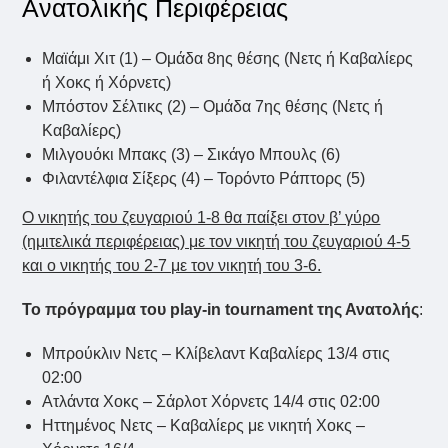
Ανατολικής Περιφέρειας
Μαϊάμι Χιτ (1) – Ομάδα 8ης θέσης (Νετς ή Καβαλίερς
ή Χοκς ή Χόρνετς)
Μπόστον Σέλτικς (2) – Ομάδα 7ης θέσης (Νετς ή
Καβαλίερς)
Μιλγουόκι Μπακς (3) – Σικάγο Μπουλς (6)
Φιλαντέλφια Σίξερς (4) – Τορόντο Ράπτορς (5)
Ο νικητής του ζευγαριού 1-8 θα παίξει στον β’ γύρο
(ημιτελικά περιφέρειας) με τον νικητή του ζευγαριού 4-5
και ο νικητής του 2-7 με τον νικητή του 3-6.
Το πρόγραμμα του play-in tournament της Ανατολής
:
Μπρούκλιν Νετς – Κλίβελαντ Καβαλίερς 13/4 στις
02:00
Ατλάντα Χοκς – Σάρλοτ Χόρνετς 14/4 στις 02:00
Ηττημένος Νετς – Καβαλίερς με νικητή Χοκς –