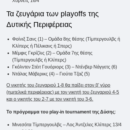
Χόρνετς 16/4
Τα ζευγάρια των playoffs της
Δυτικής Περιφέρειας
Φοίνιξ Σανς (1) – Ομάδα 8ης θέσης (Τίμπεργουλβς ή
Κλίπερς ή Πέλικανς ή Σπερς)
Μέμφις Γκρίζλις (2) – Ομάδα 7ης θέσης
(Τίμπεργουλβς ή Κλίπερς)
Γκόλντεν Στέιτ Γουόριορς (3) – Ντένβερ Νάγγετς (6)
Ντάλας Μάβερικς (4) – Γιούτα Τζαζ (5)
Ο νικητής του ζευγαριού 1-8 θα παίξει στον β’ γύρο
(ημιτελικά περιφέρειας) με τον νικητή του ζευγαριού 4-5
και ο νικητής του 2-7 με τον νικητή του 3-6.
Το πρόγραμμα του play-in tournament της Δύσης
:
Μινεσότα Τίμπεργουλβς – Λος Άντζελες Κλίπερς 13/4