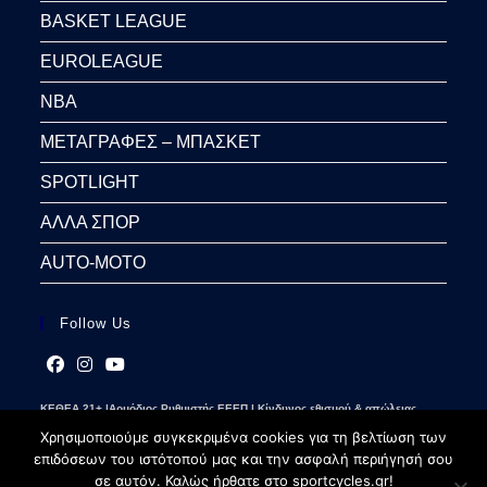
BASKET LEAGUE
EUROLEAGUE
NBA
ΜΕΤΑΓΡΑΦΕΣ – ΜΠΑΣΚΕΤ
SPOTLIGHT
ΑΛΛΑ ΣΠΟΡ
AUTO-MOTO
Follow Us
Opens
Opens
Opens
ΚΕΘΕΑ 21+ |Αρμόδιος Ρυθμιστής ΕΕΕΠ | Κίνδυνος εθισμού & απώλειας
in
in
in
περιουσίας | Γραμμή βοήθειας ΚΕΘΕΑ: 2109237777 | Παίξε Υπεύθυνα
a
a
a
Χρησιμοποιούμε συγκεκριμένα cookies για τη βελτίωση των
new
new
new
επιδόσεων του ιστότοπού μας και την ασφαλή περιήγησή σου
tab
tab
tab
σε αυτόν. Καλώς ήρθατε στο sportcycles.gr!