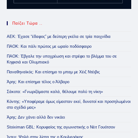
Παίζει Τώρα ..
ΑΕΚ: Έχασε “έδαφος” με δεύτερη γκέλα σε τρία παιχνίδια
ΠΑΟΚ: Και πάλι πρώτος με ωραίο ποδόσφαιρο
ΠΑΟΚ: Έβγαλε την υποχρέωση και στρέφει το βλέμμα του σε
Κηφισιά και Ολυμπιακό
Παναθηναϊκός: Και επίσημο το μπαμ με Χέιζ Ντέιβις
Άρης: Και επίσημα τέλος ο Άλβαρο
Σάκοτα: «Γνωριζόμαστε καλά, θέλουμε πολύ τη νίκη»
Κόντης: «Υποφέραμε όμως είμασταν εκεί, δυνατοί και προσηλωμένοι
στο σχέδιό μας»
Άρης: Δεν χάνει αλλά δεν νικάει
Stoiximan GBL: Κορυφαίος της αγωνιστικής ο Νέιτ Γουότσον
Ίντερ: Ψηλά στην λίστα της ο Κουλιεράκης