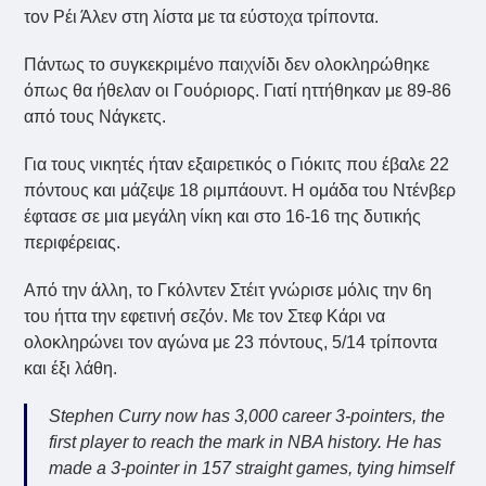
τον Ρέι Άλεν στη λίστα με τα εύστοχα τρίποντα.
Πάντως το συγκεκριμένο παιχνίδι δεν ολοκληρώθηκε
όπως θα ήθελαν οι Γουόριορς. Γιατί ηττήθηκαν με 89-86
από τους Νάγκετς.
Για τους νικητές ήταν εξαιρετικός ο Γιόκιτς που έβαλε 22
πόντους και μάζεψε 18 ριμπάουντ. Η ομάδα του Ντένβερ
έφτασε σε μια μεγάλη νίκη και στο 16-16 της δυτικής
περιφέρειας.
Από την άλλη, το Γκόλντεν Στέιτ γνώρισε μόλις την 6η
του ήττα την εφετινή σεζόν. Με τον Στεφ Κάρι να
ολοκληρώνει τον αγώνα με 23 πόντους, 5/14 τρίποντα
και έξι λάθη.
Stephen Curry now has 3,000 career 3-pointers, the
first player to reach the mark in NBA history. He has
made a 3-pointer in 157 straight games, tying himself