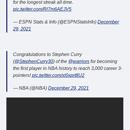
for the longest streak all-time.
pic.twitter.com/Rl7m6AEJV5
— ESPN Stats & Info (@ESPNStatsInfo)
December
29, 2021
Congratulations to Stephen Curry
(
@StephenCurry30
) of the
@warriors
for becoming
the first player in NBA history to reach 3,000 career 3-
pointers!
pic.twitter.com/xl0xprt8U2
— NBA (@NBA)
December 29, 2021