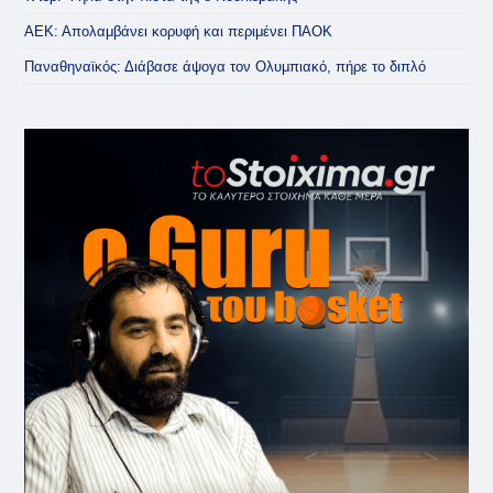
ΑΕΚ: Απολαμβάνει κορυφή και περιμένει ΠΑΟΚ
Παναθηναϊκός: Διάβασε άψογα τον Ολυμπιακό, πήρε το διπλό