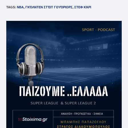
TAGS
:
NBA
,
ΓΚΌΛΝΤΕΝ ΣΤΈΙΤ ΓΟΥΌΡΙΟΡΣ
,
ΣΤΕΦ ΚΆΡΙ