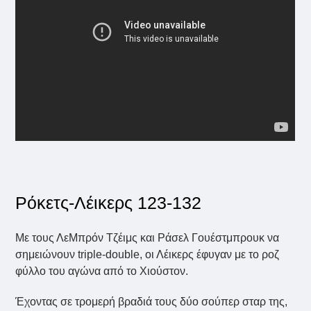
Ρόκετς-Λέικερς 123-132
Με τους ΛεΜπρόν Τζέιμς και Ράσελ Γουέστμπρουκ να
σημειώνουν triple-double, οι Λέικερς έφυγαν με το ροζ
φύλλο του αγώνα από το Χιούστον.
Έχοντας σε τρομερή βραδιά τους δύο σούπερ σταρ της,