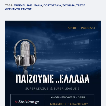
TAGS
:
MUNDIAL 2022
,
ΙΤΑΛΙΑ
,
ΠΟΡΤΟΓΑΛΊΑ
,
ΣΟΥΗΔΊΑ
,
ΤΣΕΧΙΑ
,
ΦΕΡΝΆΝΤΟ ΣΆΝΤΟΣ