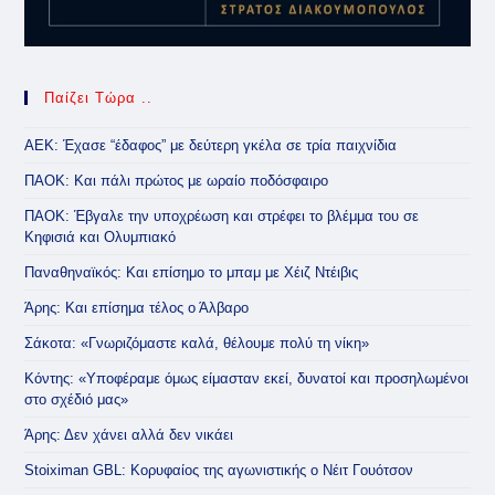
Παίζει Τώρα ..
ΑΕΚ: Έχασε “έδαφος” με δεύτερη γκέλα σε τρία παιχνίδια
ΠΑΟΚ: Και πάλι πρώτος με ωραίο ποδόσφαιρο
ΠΑΟΚ: Έβγαλε την υποχρέωση και στρέφει το βλέμμα του σε
Κηφισιά και Ολυμπιακό
Παναθηναϊκός: Και επίσημο το μπαμ με Χέιζ Ντέιβις
Άρης: Και επίσημα τέλος ο Άλβαρο
Σάκοτα: «Γνωριζόμαστε καλά, θέλουμε πολύ τη νίκη»
Κόντης: «Υποφέραμε όμως είμασταν εκεί, δυνατοί και προσηλωμένοι
στο σχέδιό μας»
Άρης: Δεν χάνει αλλά δεν νικάει
Stoiximan GBL: Κορυφαίος της αγωνιστικής ο Νέιτ Γουότσον