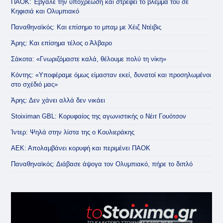
ΠΑΟΚ: Έβγαλε την υποχρέωση και στρέφει το βλέμμα του σε
Κηφισιά και Ολυμπιακό
Παναθηναϊκός: Και επίσημο το μπαμ με Χέιζ Ντέιβις
Άρης: Και επίσημα τέλος ο Άλβαρο
Σάκοτα: «Γνωριζόμαστε καλά, θέλουμε πολύ τη νίκη»
Κόντης: «Υποφέραμε όμως είμασταν εκεί, δυνατοί και προσηλωμένοι
στο σχέδιό μας»
Άρης: Δεν χάνει αλλά δεν νικάει
Stoiximan GBL: Κορυφαίος της αγωνιστικής ο Νέιτ Γουότσον
Ίντερ: Ψηλά στην λίστα της ο Κουλιεράκης
ΑΕΚ: Απολαμβάνει κορυφή και περιμένει ΠΑΟΚ
Παναθηναϊκός: Διάβασε άψογα τον Ολυμπιακό, πήρε το διπλό