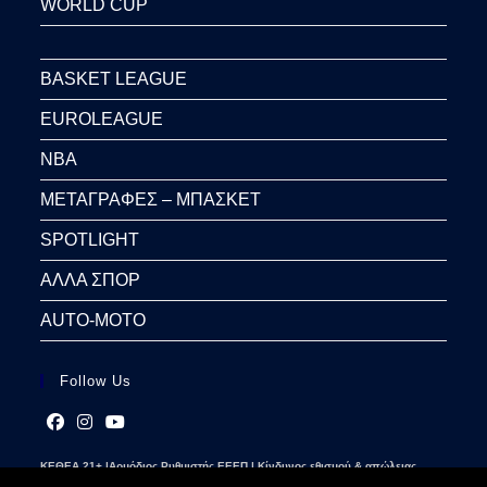
WORLD CUP
BASKET LEAGUE
EUROLEAGUE
NBA
ΜΕΤΑΓΡΑΦΕΣ – ΜΠΑΣΚΕΤ
SPOTLIGHT
ΑΛΛΑ ΣΠΟΡ
AUTO-MOTO
Follow Us
Opens
Opens
Opens
ΚΕΘΕΑ 21+ |Αρμόδιος Ρυθμιστής ΕΕΕΠ | Κίνδυνος εθισμού & απώλειας
in
in
in
περιουσίας | Γραμμή βοήθειας ΚΕΘΕΑ: 2109237777 | Παίξε Υπεύθυνα