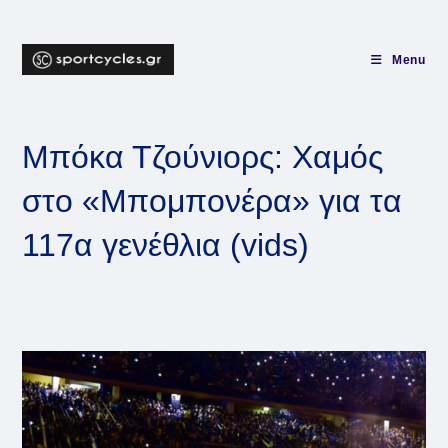
Skip
to
content
Menu
Μπόκα Τζούνιορς: Χαμός
στο «Μπομπονέρα» για τα
117α γενέθλια (vids)