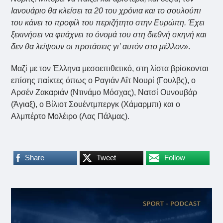
Ιανουάριο θα κλείσει τα 20 του χρόνια και το σουλούπι
του κάνει το προφίλ του περιζήτητο στην Ευρώπη. Έχει
ξεκινήσει να φτιάχνει το όνομά του στη διεθνή σκηνή και
δεν θα λείψουν οι προτάσεις γι’ αυτόν στο μέλλον»
.
Μαζί με τον Έλληνα μεσοεπιθετικό, στη λίστα βρίσκονται
επίσης παίκτες όπως ο Ραγιάν Αΐτ Νουρί (Γουλβς), ο
Αρσέν Ζακαριάν (Ντινάμο Μόσχας), Νατσί Ουνουβάρ
(Άγιαξ), ο Βίλιοτ Σουέντμπεργκ (Χάμαρμπι) και ο
Αλμπέρτο Μολέιρο (Λας Πάλμας).
Share
Tweet
Follow