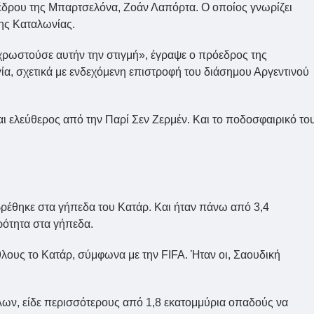
οέδρου της Μπαρτσελόνα, Ζοάν Λαπόρτα. O οποίος γνωρίζει
της Καταλωνίας.
 χρωστούσε αυτήν την στιγμή», έγραψε ο πρόεδρος της
α, σχετικά με ενδεχόμενη επιστροφή του διάσημου Αργεντινού
ίναι ελεύθερος από την Παρί Σεν Ζερμέν. Kαι το ποδοσφαιρικό το
βρέθηκε στα γήπεδα του Κατάρ. Και ήταν πάνω από 3,4
ότητα στα γήπεδα.
λους το Κατάρ, σύμφωνα με την FIFA. Ήταν οι, Σαουδική
θλων, είδε περισσότερους από 1,8 εκατομμύρια οπαδούς να