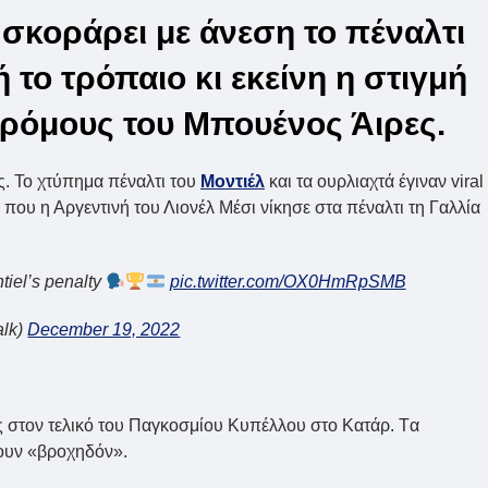
 σκοράρει με άνεση το πέναλτι
το τρόπαιο κι εκείνη η στιγμή
 δρόμους του Μπουένος Άιρες.
ς. Το χτύπημα πέναλτι του
Μοντιέλ
και τα ουρλιαχτά έγιναν viral
γμή που η Αργεντινή του Λιονέλ Μέσι νίκησε στα πέναλτι τη Γαλλία
tiel’s penalty
pic.twitter.com/OX0HmRpSMB
alk)
December 19, 2022
ας στον τελικό του Παγκοσμίου Κυπέλλου στο Κατάρ. Tα
ουν «βροχηδόν».