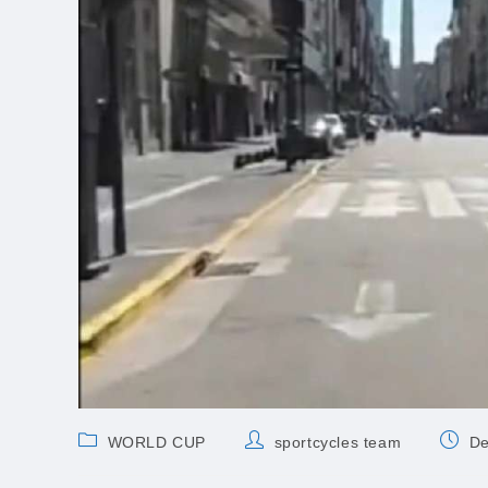
Post
Post
Post
WORLD CUP
sportcycles team
De
category:
author:
publis