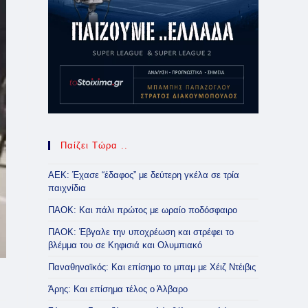
Παίζει Τώρα ..
ΑΕΚ: Έχασε “έδαφος” με δεύτερη γκέλα σε τρία
παιχνίδια
ΠΑΟΚ: Και πάλι πρώτος με ωραίο ποδόσφαιρο
ΠΑΟΚ: Έβγαλε την υποχρέωση και στρέφει το
βλέμμα του σε Κηφισιά και Ολυμπιακό
Παναθηναϊκός: Και επίσημο το μπαμ με Χέιζ Ντέιβις
Άρης: Και επίσημα τέλος ο Άλβαρο