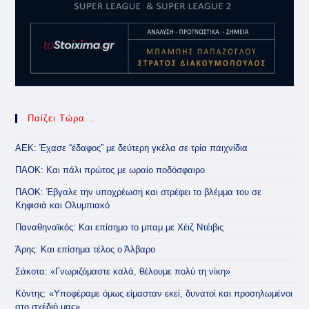
Παίζει Τώρα ..
ΑΕΚ: Έχασε “έδαφος” με δεύτερη γκέλα σε τρία παιχνίδια
ΠΑΟΚ: Και πάλι πρώτος με ωραίο ποδόσφαιρο
ΠΑΟΚ: Έβγαλε την υποχρέωση και στρέφει το βλέμμα του σε
Κηφισιά και Ολυμπιακό
Παναθηναϊκός: Και επίσημο το μπαμ με Χέιζ Ντέιβις
Άρης: Και επίσημα τέλος ο Άλβαρο
Σάκοτα: «Γνωριζόμαστε καλά, θέλουμε πολύ τη νίκη»
Κόντης: «Υποφέραμε όμως είμασταν εκεί, δυνατοί και προσηλωμένοι
στο σχέδιό μας»