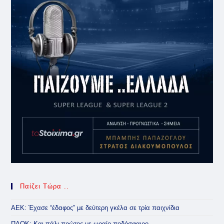
Παίζει Τώρα ..
ΑΕΚ: Έχασε “έδαφος” με δεύτερη γκέλα σε τρία παιχνίδια
ΠΑΟΚ: Και πάλι πρώτος με ωραίο ποδόσφαιρο