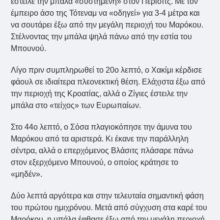
έστειλε την μπάλα «συστημένη» στον Πέρισιτς. Με τον
έμπειρο άσο της Τότεναμ να «οδηγεί» για 3-4 μέτρα και
να σουτάρει έξω από την μεγάλη περιοχή του Μαρόκου.
Στέλνοντας την μπάλα ψηλά πάνω από την εστία του
Μπουνού.
Λίγο πριν συμπληρωθεί το 20ο λεπτό, ο Χακίμι κέρδισε
φάουλ σε ιδιαίτερα πλεονεκτική θέση. Ελάχιστα έξω από
την περιοχή της Κροατίας, αλλά ο Ζίγιες έστειλε την
μπάλα στο «τείχος» των Ευρωπαίων.
Στο 44ο λεπτό, ο Σόσα πλαγιοκόπησε την άμυνα του
Μαρόκου από τα αριστερά. Κι έκανε την παράλληλη
σέντρα, αλλά ο επερχόμενος Βλάσιτς πλάσαρε πάνω
στον εξερχόμενο Μπουνού, ο οποίος κράτησε το
«μηδέν».
Δύο λεπτά αργότερα και στην τελευταία σημαντική φάση
του πρώτου ημιχρόνου. Μετά από σύγχυση στα καρέ του
Μαρόκου, η μπάλα έφθασε έξω από την μεγάλη περιοχή