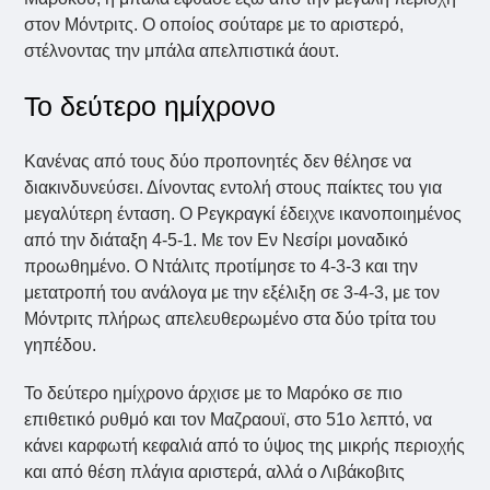
στον Μόντριτς. Ο οποίος σούταρε με το αριστερό,
στέλνοντας την μπάλα απελπιστικά άουτ.
Το δεύτερο ημίχρονο
Κανένας από τους δύο προπονητές δεν θέλησε να
διακινδυνεύσει. Δίνοντας εντολή στους παίκτες του για
μεγαλύτερη ένταση. Ο Ρεγκραγκί έδειχνε ικανοποιημένος
από την διάταξη 4-5-1. Με τον Εν Νεσίρι μοναδικό
προωθημένο. Ο Ντάλιτς προτίμησε το 4-3-3 και την
μετατροπή του ανάλογα με την εξέλιξη σε 3-4-3, με τον
Μόντριτς πλήρως απελευθερωμένο στα δύο τρίτα του
γηπέδου.
Το δεύτερο ημίχρονο άρχισε με το Μαρόκο σε πιο
επιθετικό ρυθμό και τον Μαζραουϊ, στο 51ο λεπτό, να
κάνει καρφωτή κεφαλιά από το ύψος της μικρής περιοχής
και από θέση πλάγια αριστερά, αλλά ο Λιβάκοβιτς