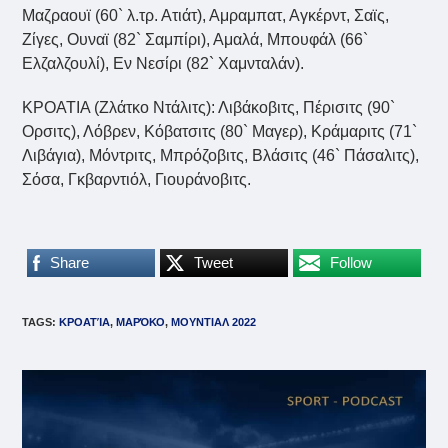
Μαζραουϊ (60` λ.τρ. Ατιάτ), Αμραμπατ, Αγκέρντ, Σαϊς,
Ζίγες, Ουναϊ (82` Σαμπίρι), Αμαλά, Μπουφάλ (66`
Ελζαλζουλί), Εν Νεσίρι (82` Χαμνταλάν).
ΚΡΟΑΤΙΑ (Ζλάτκο Ντάλιτς): Λιβάκοβιτς, Πέρισιτς (90`
Ορσιτς), Λόβρεν, Κόβατσιτς (80` Μαγερ), Κράμαριτς (71`
Λιβάγια), Μόντριτς, Μπρόζοβιτς, Βλάσιτς (46` Πάσαλιτς),
Σόσα, Γκβαρντιόλ, Γιουράνοβιτς.
Share
Tweet
Follow
TAGS
:
ΚΡΟΑΤΊΑ
,
ΜΑΡΌΚΟ
,
ΜΟΥΝΤΙΑΛ 2022