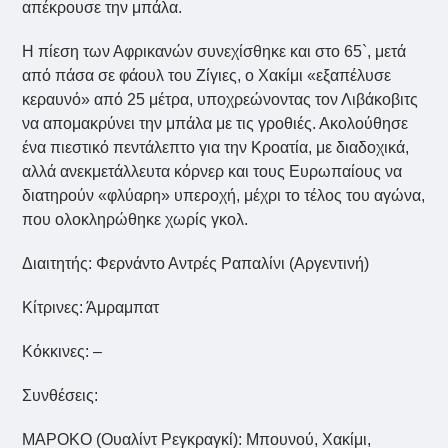
απέκρουσε την μπάλα.
Η πίεση των Αφρικανών συνεχίσθηκε και στο 65`, μετά
από πάσα σε φάουλ του Ζίγιες, ο Χακίμι «εξαπέλυσε
κεραυνό» από 25 μέτρα, υποχρεώνοντας τον Λιβάκοβιτς
να απομακρύνει την μπάλα με τις γροθιές. Ακολούθησε
ένα πιεστικό πεντάλεπτο για την Κροατία, με διαδοχικά,
αλλά ανεκμετάλλευτα κόρνερ και τους Ευρωπαίους να
διατηρούν «φλύαρη» υπεροχή, μέχρι το τέλος του αγώνα,
που ολοκληρώθηκε χωρίς γκολ.
Διαιτητής: Φερνάντο Αντρές Ραπαλίνι (Αργεντινή)
Κίτρινες: Άμραμπατ
Κόκκινες: –
Συνθέσεις:
ΜΑΡΟΚΟ (Ουαλίντ Ρεγκραγκί): Μπουνού, Χακίμι,