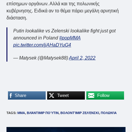
επίσημων οργάνων. Αλλά και της πολωνικής
κυβέρνησης. Ειδικά αν το θέμα πάρει μεγάλη αρνητική
διάσταση.
Putin lookalike vs Zelenski lookalike fight just got
announced in Poland
#popMMA
pic.twitter.com/jjAHaDYuG4
— Matysek (@Matysek88)
April 2, 2022
Share
Tweet
Follow
TAGS
:
MMA
,
ΒΛΆΝΤΙΜΙΡ ΠΟΎΤΙΝ
,
ΒΟΛΟΝΤΊΜΙΡ ΖΕΛΈΝΣΚΙ
,
ΠΟΛΩΝΊΑ