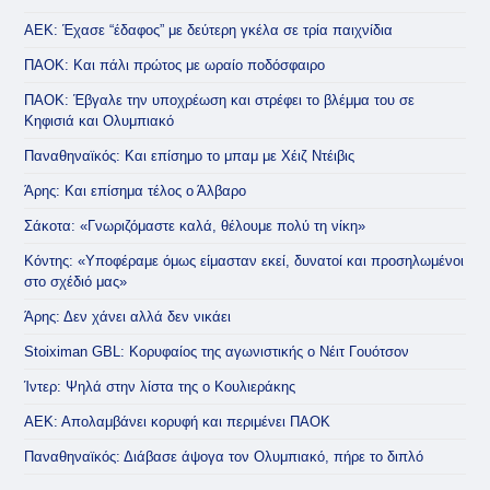
ΑΕΚ: Έχασε “έδαφος” με δεύτερη γκέλα σε τρία παιχνίδια
ΠΑΟΚ: Και πάλι πρώτος με ωραίο ποδόσφαιρο
ΠΑΟΚ: Έβγαλε την υποχρέωση και στρέφει το βλέμμα του σε
Κηφισιά και Ολυμπιακό
Παναθηναϊκός: Και επίσημο το μπαμ με Χέιζ Ντέιβις
Άρης: Και επίσημα τέλος ο Άλβαρο
Σάκοτα: «Γνωριζόμαστε καλά, θέλουμε πολύ τη νίκη»
Κόντης: «Υποφέραμε όμως είμασταν εκεί, δυνατοί και προσηλωμένοι
στο σχέδιό μας»
Άρης: Δεν χάνει αλλά δεν νικάει
Stoiximan GBL: Κορυφαίος της αγωνιστικής ο Νέιτ Γουότσον
Ίντερ: Ψηλά στην λίστα της ο Κουλιεράκης
ΑΕΚ: Απολαμβάνει κορυφή και περιμένει ΠΑΟΚ
Παναθηναϊκός: Διάβασε άψογα τον Ολυμπιακό, πήρε το διπλό