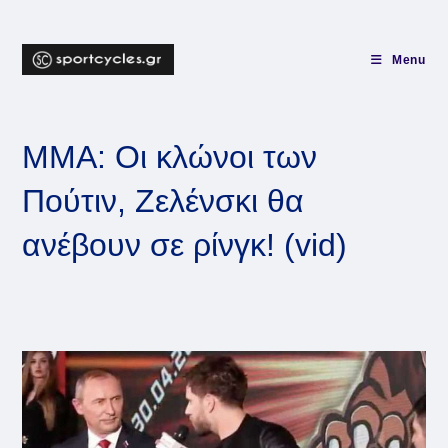
Skip
to
content
Menu
MMA: Οι κλώνοι των
Πούτιν, Ζελένσκι θα
ανέβουν σε ρίνγκ! (vid)