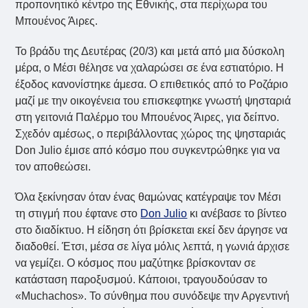
προπονητικό κέντρο της Εθνικής, στα περίχωρα του
Μπουένος Άιρες.
Το βράδυ της Δευτέρας (20/3) και μετά από μια δύσκολη
μέρα, ο Μέσι θέλησε να χαλαρώσει σε ένα εστιατόριο. Η
έξοδος κανονίστηκε άμεσα. Ο επιθετικός από το Ροζάριο
μαζί με την οικογένεια του επισκεφτηκε γνωστή ψησταριά
στη γειτονιά Παλέρμο του Μπουένος Άιρες, για δείπνο.
Σχεδόν αμέσως, ο περιβάλλοντας χώρος της ψησταριάς
Don Julio έμισε από κόσμο που συγκεντρώθηκε για να
τον αποθεώσει.
Όλα ξεκίνησαν όταν ένας θαμώνας κατέγραψε τον Μέσι
τη στιγμή που έφτανε στο
Don Julio
κι ανέβασε το βίντεο
στο διαδίκτυο. Η είδηση ότι βρίσκεται εκεί δεν άργησε να
διαδοθεί. Έτσι, μέσα σε λίγα μόλις λεπτά, η γωνιά άρχισε
να γεμίζει. Ο κόσμος που μαζύτηκε βρίσκονταν σε
κατάσταση παροξυσμού. Κάποιοι, τραγουδούσαν το
«Muchachos». Το σύνθημα που συνόδεψε την Αργεντινή