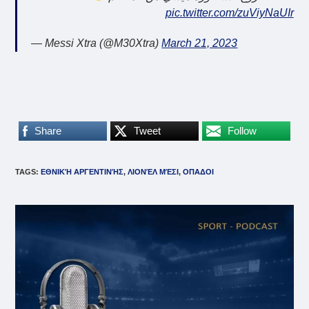
pic.twitter.com/zuViyNaUIr
— Messi Xtra (@M30Xtra)
March 21, 2023
Share
Tweet
Follow
TAGS
:
ΕΘΝΙΚΉ ΑΡΓΕΝΤΙΝΉΣ
,
ΛΙΟΝΈΛ ΜΈΣΙ
,
ΟΠΑΔΟΙ