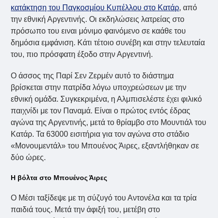
κατάκτηση του Παγκοσμίου Κυπέλλου στο Κατάρ
, από
την εθνική Αργεντινής. Οι εκδηλώσεις λατρείας στο
πρόσωπο του ειναι μόνιμο φαινόμενο σε καάθε του
δημόσια εμφάνιση. Κάτι τέτοιο συνέβη και στην τελευταία
του, πιο πρόσφατη έξοδο στην Αργεντινή.
Ο άσσος της Παρί Σεν Ζερμέν αυτό το διάστημα
βρίσκεται στην πατρίδα λόγω υποχρεώσεων με την
εθνική ομάδα. Συγκεκριμένα, η Αλμπισελέστε έχει φιλικό
παιχνίδι με τον Παναμά. Είναι ο πρώτος εντός έδρας
αγώνα της Αργεντινής, μετά το θρίαμβο στο Μουντιάλ του
Κατάρ. Τα 63000 εισιτήρια για τον αγώνα στο στάδιο
«Μονουμεντάλ» του Μπουένος Άιρες, εξαντλήθηκαν σε
δύο ώρες.
Η βόλτα στο Μπουένος Άιρες
Ο Μέσι ταξίδεψε με τη σύζυγό του Αντονέλα και τα τρία
παιδιά τους. Μετά την άφιξή του, μετέβη στο