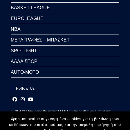
BASKET LEAGUE
EUROLEAGUE
NBA
ΜΕΤΑΓΡΑΦΕΣ – ΜΠΑΣΚΕΤ
SPOTLIGHT
ΑΛΛΑ ΣΠΟΡ
AUTO-MOTO
Follow Us
Opens
Opens
Opens
ΚΕΘΕΑ 21+ |Αρμόδιος Ρυθμιστής ΕΕΕΠ | Κίνδυνος εθισμού & απώλειας
in
in
in
περιουσίας | Γραμμή βοήθειας ΚΕΘΕΑ: 2109237777 | Παίξε Υπεύθυνα
a
a
a
Χρησιμοποιούμε συγκεκριμένα cookies για τη βελτίωση των
new
new
new
επιδόσεων του ιστότοπού μας και την ασφαλή περιήγησή σου
tab
tab
tab