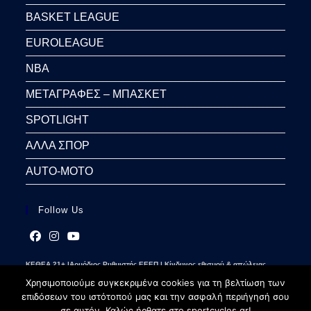
BASKET LEAGUE
EUROLEAGUE
NBA
ΜΕΤΑΓΡΑΦΕΣ – ΜΠΑΣΚΕΤ
SPOTLIGHT
ΑΛΛΑ ΣΠΟΡ
AUTO-MOTO
Follow Us
Opens
Opens
Opens
ΚΕΘΕΑ 21+ |Αρμόδιος Ρυθμιστής ΕΕΕΠ | Κίνδυνος εθισμού & απώλειας
in
in
in
περιουσίας | Γραμμή βοήθειας ΚΕΘΕΑ: 2109237777 | Παίξε Υπεύθυνα
a
a
a
Χρησιμοποιούμε συγκεκριμένα cookies για τη βελτίωση των
new
new
new
επιδόσεων του ιστότοπού μας και την ασφαλή περιήγησή σου
tab
tab
tab
σε αυτόν. Καλώς ήρθατε στο sportcycles.gr!