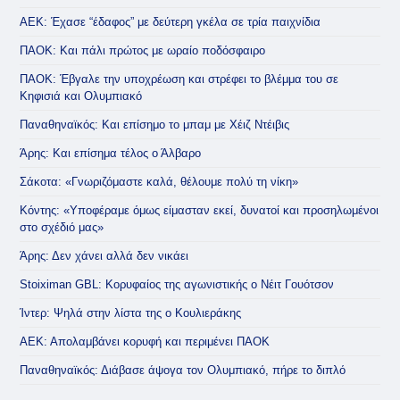
ΑΕΚ: Έχασε “έδαφος” με δεύτερη γκέλα σε τρία παιχνίδια
ΠΑΟΚ: Και πάλι πρώτος με ωραίο ποδόσφαιρο
ΠΑΟΚ: Έβγαλε την υποχρέωση και στρέφει το βλέμμα του σε
Κηφισιά και Ολυμπιακό
Παναθηναϊκός: Και επίσημο το μπαμ με Χέιζ Ντέιβις
Άρης: Και επίσημα τέλος ο Άλβαρο
Σάκοτα: «Γνωριζόμαστε καλά, θέλουμε πολύ τη νίκη»
Κόντης: «Υποφέραμε όμως είμασταν εκεί, δυνατοί και προσηλωμένοι
στο σχέδιό μας»
Άρης: Δεν χάνει αλλά δεν νικάει
Stoiximan GBL: Κορυφαίος της αγωνιστικής ο Νέιτ Γουότσον
Ίντερ: Ψηλά στην λίστα της ο Κουλιεράκης
ΑΕΚ: Απολαμβάνει κορυφή και περιμένει ΠΑΟΚ
Παναθηναϊκός: Διάβασε άψογα τον Ολυμπιακό, πήρε το διπλό