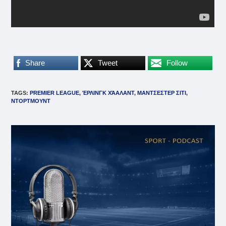
Share
Tweet
Follow
TAGS
:
PREMIER LEAGUE
,
ΈΡΛΙΝΓΚ ΧΆΑΛΑΝΤ
,
ΜΑΝΤΣΕΣΤΕΡ ΣΙΤΙ
,
ΝΤΟΡΤΜΟΥΝΤ