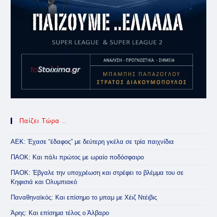
Παίζει Τώρα ..
ΑΕΚ: Έχασε “έδαφος” με δεύτερη γκέλα σε τρία παιχνίδια
ΠΑΟΚ: Και πάλι πρώτος με ωραίο ποδόσφαιρο
ΠΑΟΚ: Έβγαλε την υποχρέωση και στρέφει το βλέμμα του σε
Κηφισιά και Ολυμπιακό
Παναθηναϊκός: Και επίσημο το μπαμ με Χέιζ Ντέιβις
Άρης: Και επίσημα τέλος ο Άλβαρο