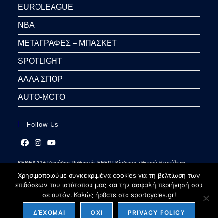
EUROLEAGUE
NBA
ΜΕΤΑΓΡΑΦΕΣ – ΜΠΑΣΚΕΤ
SPOTLIGHT
ΑΛΛΑ ΣΠΟΡ
AUTO-MOTO
Follow Us
Opens
Opens
Opens
ΚΕΘΕΑ 21+ |Αρμόδιος Ρυθμιστής ΕΕΕΠ | Κίνδυνος εθισμού & απώλειας
in
in
in
περιουσίας | Γραμμή βοήθειας ΚΕΘΕΑ: 2109237777 | Παίξε Υπεύθυνα
a
a
a
Χρησιμοποιούμε συγκεκριμένα cookies για τη βελτίωση των
new
new
new
επιδόσεων του ιστότοπού μας και την ασφαλή περιήγησή σου
tab
tab
tab
σε αυτόν. Καλώς ήρθατε στο sportcycles.gr!
ΔΈΧΟΜΑΙ
ΌΧΙ
PRIVACY POLICY