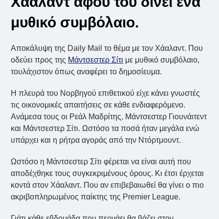
Χάαλαντ αφού του δίνει ένα
μυθικό συμβόλαιο.
Αποκάλυψη της Daily Mail το θέμα με τον Χάαλαντ. Που
οδεύει προς της
Μάντσεστερ Σίτι
με μυθικό συμβόλαιο,
τουλάχιστον όπως αναφέρει το δημοσίευμα.
Η πλευρά του Νορβηγού επιθετικού είχε κάνει γνωστές
τις οικονομικές απαιτήσεις σε κάθε ενδιαφερόμενο.
Ανάμεσα τους οι Ρεάλ Μαδρίτης, Μάντσεστερ Γιουνάιτεντ
και Μάντσεστερ Σίτι. Ωστόσο τα ποσά ήταν μεγάλα ενώ
υπάρχει και η ρήτρα αγοράς από την Ντόρτμουντ.
Ωστόσο η Μάντσεστερ Σίτι φέρεται να είναι αυτή που
αποδέχθηκε τους συγκεκριμένους όρους. Κι έτσι έρχεται
κοντά στον Χάαλαντ. Που αν επιβεβαιωθεί θα γίνει ο πιο
ακριβοπληρωμένος παίκτης της Premier League.
Γιάτι κάθε εβδομάδα που περνάει θα βάζει στον