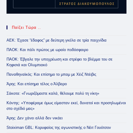
Παίζει Τώρα ..
ΑΕΚ: Έχασε “έδαφος” με δεύτερη γκέλα σε τρία παιχνίδια
ΠΑΟΚ: Και πάλι πρώτος με ωραίο ποδόσφαιρο
ΠΑΟΚ: Έβγαλε την υποχρέωση και στρέφει το βλέμμα του σε
Κηφισιά και Ολυμπιακό
Παναθηναϊκός: Και επίσημο το μπαμ με Χέιζ Ντέιβις
Άρης: Και επίσημα τέλος ο Άλβαρο
Σάκοτα: «Γνωριζόμαστε καλά, θέλουμε πολύ τη νίκη»
Κόντης: «Υποφέραμε όμως είμασταν εκεί, δυνατοί και προσηλωμένοι
στο σχέδιό μας»
Άρης: Δεν χάνει αλλά δεν νικάει
Stoiximan GBL: Κορυφαίος της αγωνιστικής ο Νέιτ Γουότσον