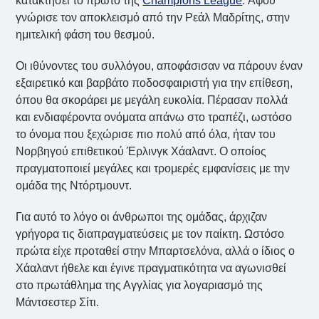
κατακτήσει το πρώτο της
Champions League
. Αφού
γνώρισε τον αποκλεισμό από την Ρεάλ Μαδρίτης, στην
ημιτελική φάση του θεσμού.
Οι ιθύνοντες του συλλόγου, αποφάσισαν να πάρουν έναν
εξαιρετικό και βαρβάτο ποδοσφαιριστή για την επίθεση,
όπου θα σκοράρει με μεγάλη ευκολία. Πέρασαν πολλά
και ενδιαφέροντα ονόματα απάνω στο τραπέζι, ωστόσο
το όνομα που ξεχώρισε πιο πολύ από όλα, ήταν του
Νορβηγού επιθετικού Έρλινγκ Χάαλαντ. Ο οποίος
πραγματοποιεί μεγάλες και τρομερές εμφανίσεις με την
ομάδα της Ντόρτμουντ.
Για αυτό το λόγο οι άνθρωποι της ομάδας, άρχιζαν
γρήγορα τις διαπραγματεύσεις με τον παίκτη. Ωστόσο
πρώτα είχε προταθεί στην Μπαρτσελόνα, αλλά ο ίδιος ο
Χάαλαντ ήθελε και έγινε πραγματικότητα να αγωνισθεί
στο πρωτάθλημα της Αγγλίας για λογαριασμό της
Μάντσεστερ Σίτι.