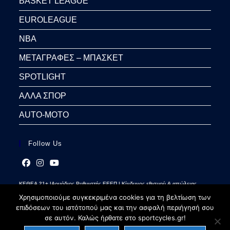
BASKET LEAGUE
EUROLEAGUE
NBA
ΜΕΤΑΓΡΑΦΕΣ – ΜΠΑΣΚΕΤ
SPOTLIGHT
ΑΛΛΑ ΣΠΟΡ
AUTO-MOTO
Follow Us
Opens
Opens
Opens
ΚΕΘΕΑ 21+ |Αρμόδιος Ρυθμιστής ΕΕΕΠ | Κίνδυνος εθισμού & απώλειας
in
in
in
περιουσίας | Γραμμή βοήθειας ΚΕΘΕΑ: 2109237777 | Παίξε Υπεύθυνα
a
a
a
Χρησιμοποιούμε συγκεκριμένα cookies για τη βελτίωση των
new
new
new
επιδόσεων του ιστότοπού μας και την ασφαλή περιήγησή σου
tab
tab
tab
σε αυτόν. Καλώς ήρθατε στο sportcycles.gr!