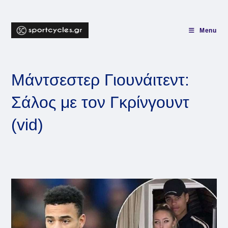
Skip
to
content
Menu
Μάντσεστερ Γιουνάιτεντ:
Σάλος με τον Γκρίνγουντ
(vid)