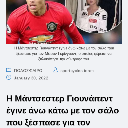
Η Μάντσεστερ Γιουνάιτεντ έγινε άνω κάτω με τον σάλο που
ξέσπασε για τον Μέισον Γκρίνγουντ, ο οποίος φέρεται να
ξυλοκόπησε την σύντροφο του.
Post
Post
ΠΟΔΟΣΦΑΙΡΟ
sportcycles team
category:
author:
Post
January 30, 2022
published:
Η Μάντσεστερ Γιουνάιτεντ
έγινε άνω κάτω με τον σάλο
που ξέσπασε για τον