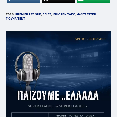
TAGS
:
PREMIER LEAGUE
,
ΑΓΙΑΞ
,
ΈΡΙΚ ΤΕΝ ΧΑΓΚ
,
ΜΑΝΤΣΕΣΤΕΡ
ΓΙΟΥΝΑΪΤΕΝΤ