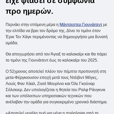
είχε φτάσει σε συμφωνία
προ ημερών.
Περνάει στην επόμενη μέρα η
Μάντσεστερ Γιουνάιτεντ
με
την ελπίδα να βρει τον δρόμο της. Δίνει το τιμόνι στον
Έρικ Τεν Χάγκ περιμένοντας να δημιουργήσει μια δυνατή
ομάδα.
Θα αποχωρήσει από τον Άγιαξ το καλοκαίρι και θα πάρει
το τιμόνι της Γιουνάιτεντ έως το καλοκαίρι του 2025.
Ο 52χρονος αποτελεί πλέον τον πέμπτο προπονητή στη
μετα-Φέργκιουσον εποχή μετά τους Ντέιβιντ Μόγες,
Λουίς Φαν Χάαλ, Ζοσέ Μουρίνιο και Όλε Γκούναρ
Σόλσκιερ. Δεν υπολογίζεται η θητεία του Ραλφ Ράνγκνικ
και των υπόλοιπων υπηρεσιακών τεχνικών που
ανέλαβαν την ομάδα για συγκεκριμένο χρονικό διάστημα.
«Αποτελεί μεγάλη τιμή για μένα η πρόσληψη από τη