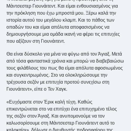
Μάντσεστερ Γιουνάιτεντ. Και είμαι ενθουσιασμένος για
την πρόκληση που έχω μπροστά μου. Ξέρω καλά την
ιστορία αυτού του μεγάλου κλαμπ. Και το πάθος των
οπαδών του και είμαι απόλυτα αποφασισμένος να
δημιουργήσουμε μια ομάδα ικανή να φέρει τις επιτυχίες
που αξίζουν στη Γιουνάιτεντ.
Θα είναι δύσκολο για μένα να φύγω από τον Άγιαξ. Μετά
από τόσα φανταστικά χρόνια και μπορώ να διαβεβαιώσω
τους φιλάθλους του πως θα είμαι απόλυτα αφοσιωμένος
και συγκεντρωμένος. Στο να ολοκληρώσουμε την
τρέχουσα σεζόν με επιτυχία προτού συνεχίσω στη
Γιουνάιτεντ», είπε ο Τεν Χαγκ.
«Ευχόμαστε στον Έρικ καλή τύχη. Καθώς
επικεντρώνεται στο να επιτύχει ένα επιτυχημένο τέλος
της σεζόν στον Άγιαξ. Και ανυπομονούμε να τον
καλωσορίσουμε στη Μάντσεστερ Γιουνάιτεντ αυτό το
καλοκαίρι», δήλωσε ο διευθυντής ποδοσφαίρου της