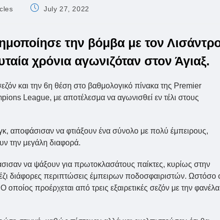
Post
cles
July 27, 2022
published:
ημοποίησε την βόμβα με τον Λισάντρ
ευταία χρόνια αγωνιζόταν στον Άγιαξ.
εζόν και την 6η θέση στο βαθμολογικό πίνακα της Premier
ions League, με αποτέλεσμα να αγωνισθεί εν τέλι στους
νγκ, αποφάσισαν να φτιάξουν ένα σύνολο με πολύ έμπειρους,
υν την μεγάλη διαφορά.
φάσισαν να ψάξουν για πρωτοκλασάτους παίκτες, κυρίως στην
έζι διάφορες περιπτώσεις έμπειρων ποδοσφαιριστών. Ωστόσο 
Ο οποίος προέρχεται από τρεις εξαιρετικές σεζόν με την φανέλα