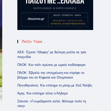
Παίζει Τώρα ..
ΑΕΚ: Έχασε “έδαφος” με δεύτερη γκέλα σε τρία
παιχνίδια
ΠΑΟΚ: Και πάλι πρώτος με ωραίο ποδόσφαιρο
ΠΑΟΚ: Έβγαλε την υποχρέωση και στρέφει το
βλέμμα του σε Κηφισιά και Ολυμπιακό
Παναθηναϊκός: Και επίσημο το μπαμ με Χέιζ Ντέιβις
Άρης: Και επίσημα τέλος ο Άλβαρο
Σάκοτα: «Γνωριζόμαστε καλά, θέλουμε πολύ τη
νίκη»