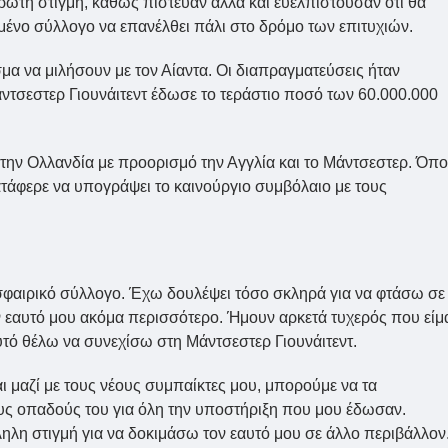
ώτη στιγμή, καθώς πίστευαν αλλά και ευελπιστούσαν ότι θα
μένο σύλλογο να επανέλθει πάλι στο δρόμο των επιτυχιών.
μα να μιλήσουν με τον Αίαντα. Οι διαπραγματεύσεις ήταν
ντσεστερ Γιουνάιτεντ έδωσε το τεράστιο ποσό των 60.000.000
την Ολλανδία με προορισμό την Αγγλία και το Μάντσεστερ. Όπ
κατάφερε να υπογράψει το καινούργιο συμβόλαιο με τους
σφαιρικό σύλλογο. Έχω δουλέψει τόσο σκληρά για να φτάσω σε
ον εαυτό μου ακόμα περισσότερο. Ήμουν αρκετά τυχερός που είμ
τό θέλω να συνεχίσω στη Μάντσεστερ Γιουνάιτεντ.
ι μαζί με τους νέους συμπαίκτες μου, μπορούμε να τα
υς οπαδούς του για όλη την υποστήριξη που μου έδωσαν.
λληλη στιγμή για να δοκιμάσω τον εαυτό μου σε άλλο περιβάλλον