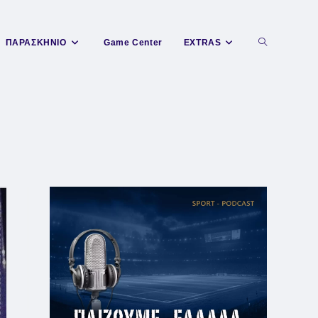
Toggle
ΠΑΡΑΣΚΗΝΙΟ
Game Center
EXTRAS
website
!
search