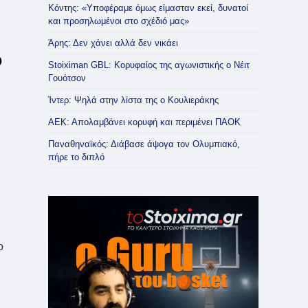
Κόντης: «Υποφέραμε όμως είμασταν εκεί, δυνατοί
και προσηλωμένοι στο σχέδιό μας»
Άρης: Δεν χάνει αλλά δεν νικάει
ο
Stoiximan GBL: Κορυφαίος της αγωνιστικής ο Νέιτ
Γουότσον
Ίντερ: Ψηλά στην λίστα της ο Κουλιεράκης
ΑΕΚ: Απολαμβάνει κορυφή και περιμένει ΠΑΟΚ
Παναθηναϊκός: Διάβασε άψογα τον Ολυμπιακό,
πήρε το διπλό
ο