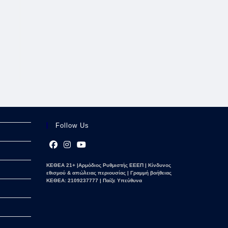
Follow Us
Opens
Opens
Opens
ΚΕΘΕΑ 21+ |Αρμόδιος Ρυθμιστής ΕΕΕΠ | Κίνδυνος
in
in
in
εθισμού & απώλειας περιουσίας | Γραμμή βοήθειας
a
a
a
ΚΕΘΕΑ: 2109237777 | Παίξε Υπεύθυνα
new
new
new
tab
tab
tab