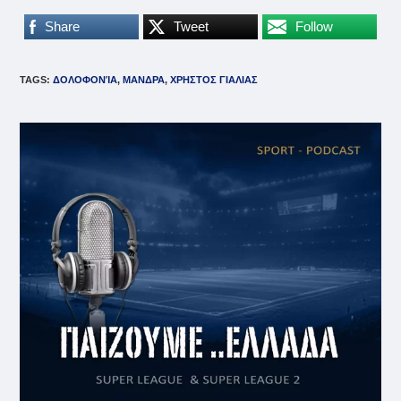
Share
Tweet
Follow
TAGS
:
ΔΟΛΟΦΟΝΊΑ
,
ΜΑΝΔΡΑ
,
ΧΡΗΣΤΟΣ ΓΙΑΛΙΑΣ