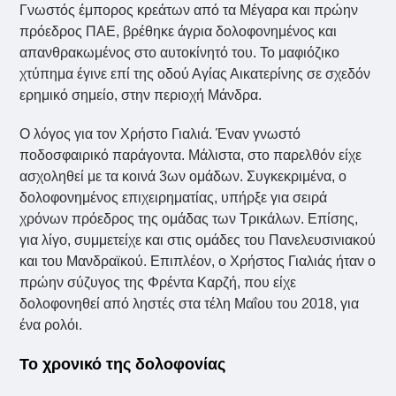
Γνωστός έμπορος κρεάτων από τα Μέγαρα και πρώην
πρόεδρος ΠΑΕ, βρέθηκε άγρια δολοφονημένος και
απανθρακωμένος στο αυτοκίνητό του. Το μαφιόζικο
χτύπημα έγινε επί της οδού Αγίας Αικατερίνης σε σχεδόν
ερημικό σημείο, στην περιοχή Μάνδρα.
Ο λόγος για τον Χρήστο Γιαλιά. Έναν γνωστό
ποδοσφαιρικό παράγοντα. Μάλιστα, στο παρελθόν είχε
ασχοληθεί με τα κοινά 3ων ομάδων. Συγκεκριμένα, ο
δολοφονημένος επιχειρηματίας, υπήρξε για σειρά
χρόνων πρόεδρος της ομάδας των Τρικάλων. Επίσης,
για λίγο, συμμετείχε και στις ομάδες του Πανελευσινιακού
και του Μανδραϊκού. Επιπλέον, ο Χρήστος Γιαλιάς ήταν ο
πρώην σύζυγος της Φρέντα Καρζή, που είχε
δολοφονηθεί από ληστές στα τέλη Μαΐου του 2018, για
ένα ρολόι.
Το χρονικό της δολοφονίας