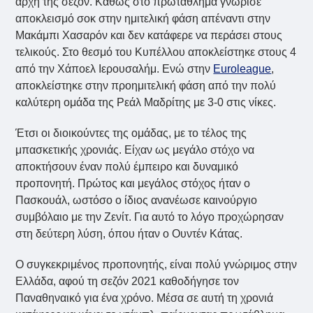
αρχή της σεζόν. Καθώς στο πρωτάθλημα γνώρισε
αποκλεισμό σοκ στην ημιτελική φάση απέναντι στην
Μακάμπι Χασαρόν και δεν κατάφερε να περάσει στους
τελικούς. Στο θεσμό του Κυπέλλου αποκλείστηκε στους 4
από την Χάποελ Ιερουσαλήμ. Ενώ στην
Euroleague
,
αποκλείστηκε στην προημιτελική φάση από την πολύ
καλύτερη ομάδα της Ρεάλ Μαδρίτης με 3-0 στις νίκες.
Έτσι οι διοικούντες της ομάδας, με το τέλος της
μπασκετικής χρονιάς. Είχαν ως μεγάλο στόχο να
αποκτήσουν έναν πολύ έμπειρο και δυναμικό
προπονητή. Πρώτος και μεγάλος στόχος ήταν ο
Πασκουάλ, ωστόσο ο ίδιος ανανέωσε καινούργιο
συμβόλαιο με την Ζενίτ. Για αυτό το λόγο προχώρησαν
στη δεύτερη λύση, όπου ήταν ο Ουντέν Κάτας.
Ο συγκεκριμένος προπονητής, είναι πολύ γνώριμος στην
Ελλάδα, αφού τη σεζόν 2021 καθοδήγησε τον
Παναθηναικό για ένα χρόνο. Μέσα σε αυτή τη χρονιά