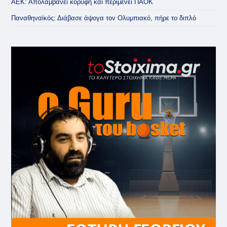
ΑΕΚ: Απολαμβάνει κορυφή και περιμένει ΠΑΟΚ
Παναθηναϊκός: Διάβασε άψογα τον Ολυμπιακό, πήρε το διπλό