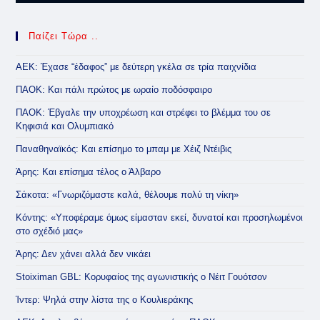
Παίζει Τώρα ..
ΑΕΚ: Έχασε “έδαφος” με δεύτερη γκέλα σε τρία παιχνίδια
ΠΑΟΚ: Και πάλι πρώτος με ωραίο ποδόσφαιρο
ΠΑΟΚ: Έβγαλε την υποχρέωση και στρέφει το βλέμμα του σε
Κηφισιά και Ολυμπιακό
Παναθηναϊκός: Και επίσημο το μπαμ με Χέιζ Ντέιβις
Άρης: Και επίσημα τέλος ο Άλβαρο
Σάκοτα: «Γνωριζόμαστε καλά, θέλουμε πολύ τη νίκη»
Κόντης: «Υποφέραμε όμως είμασταν εκεί, δυνατοί και προσηλωμένοι
στο σχέδιό μας»
Άρης: Δεν χάνει αλλά δεν νικάει
Stoiximan GBL: Κορυφαίος της αγωνιστικής ο Νέιτ Γουότσον
Ίντερ: Ψηλά στην λίστα της ο Κουλιεράκης