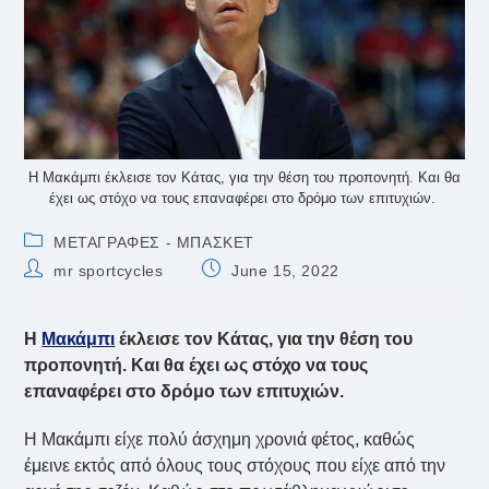
Η Μακάμπι έκλεισε τον Κάτας, για την θέση του προπονητή. Και θα
έχει ως στόχο να τους επαναφέρει στο δρόμο των επιτυχιών.
Post
ΜΕΤΑΓΡΑΦΕΣ - ΜΠΑΣΚΕΤ
category:
Post
Post
mr sportcycles
June 15, 2022
author:
published:
Η
Μακάμπι
έκλεισε τον Κάτας, για την θέση του
προπονητή. Και θα έχει ως στόχο να τους
επαναφέρει στο δρόμο των επιτυχιών.
Η Μακάμπι είχε πολύ άσχημη χρονιά φέτος, καθώς
έμεινε εκτός από όλους τους στόχους που είχε από την