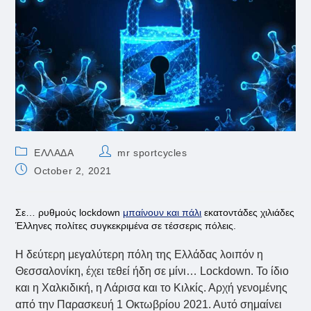
Post
Post
ΕΛΛΑΔΑ
mr sportcycles
category:
author:
Post
October 2, 2021
published:
Σε… ρυθμούς lockdown
μπαίνουν και πάλι
εκατοντάδες χιλιάδες
Έλληνες πολίτες συγκεκριμένα σε τέσσερις πόλεις.
Η δεύτερη μεγαλύτερη πόλη της Ελλάδας λοιπόν η
Θεσσαλονίκη, έχει τεθεί ήδη σε μίνι… Lockdown. Το ίδιο
και η Χαλκιδική, η Λάρισα και το Κιλκίς. Αρχή γενομένης
από την Παρασκευή 1 Οκτωβρίου 2021. Αυτό σημαίνει