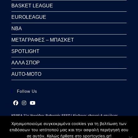
BASKET LEAGUE
EUROLEAGUE
NBA
ΜΕΤΑΓΡΑΦΕΣ – ΜΠΑΣΚΕΤ
SPOTLIGHT
ΑΛΛΑ ΣΠΟΡ
AUTO-MOTO
Follow Us
Opens
Opens
Opens
ΚΕΘΕΑ 21+ |Αρμόδιος Ρυθμιστής ΕΕΕΠ | Κίνδυνος εθισμού & απώλειας
in
in
in
περιουσίας | Γραμμή βοήθειας ΚΕΘΕΑ: 2109237777 | Παίξε Υπεύθυνα
a
a
a
Χρησιμοποιούμε συγκεκριμένα cookies για τη βελτίωση των
new
new
new
επιδόσεων του ιστότοπού μας και την ασφαλή περιήγησή σου
tab
tab
tab
σε αυτόν. Καλώς ήρθατε στο sportcycles.gr!