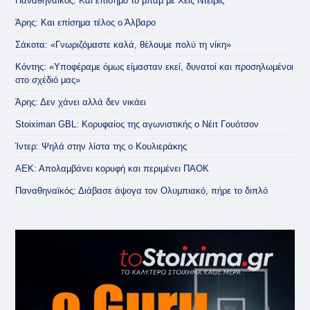
Παναθηναϊκός: Και επίσημο το μπαμ με Χέιζ Ντέιβις
Άρης: Και επίσημα τέλος ο Άλβαρο
Σάκοτα: «Γνωριζόμαστε καλά, θέλουμε πολύ τη νίκη»
Κόντης: «Υποφέραμε όμως είμασταν εκεί, δυνατοί και προσηλωμένοι
στο σχέδιό μας»
Άρης: Δεν χάνει αλλά δεν νικάει
Stoiximan GBL: Κορυφαίος της αγωνιστικής ο Νέιτ Γουότσον
Ίντερ: Ψηλά στην λίστα της ο Κουλιεράκης
ΑΕΚ: Απολαμβάνει κορυφή και περιμένει ΠΑΟΚ
Παναθηναϊκός: Διάβασε άψογα τον Ολυμπιακό, πήρε το διπλό