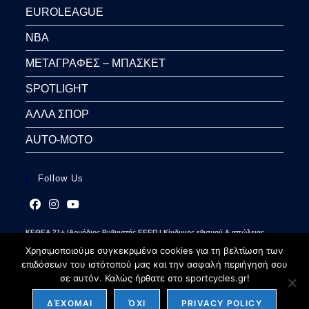
EUROLEAGUE
NBA
ΜΕΤΑΓΡΑΦΕΣ – ΜΠΑΣΚΕΤ
SPOTLIGHT
ΑΛΛΑ ΣΠΟΡ
AUTO-MOTO
Follow Us
Opens
Opens
Opens
ΚΕΘΕΑ 21+ |Αρμόδιος Ρυθμιστής ΕΕΕΠ | Κίνδυνος εθισμού & απώλειας
in
in
in
περιουσίας | Γραμμή βοήθειας ΚΕΘΕΑ: 2109237777 | Παίξε Υπεύθυνα
a
a
a
Χρησιμοποιούμε συγκεκριμένα cookies για τη βελτίωση των
new
new
new
επιδόσεων του ιστότοπού μας και την ασφαλή περιήγησή σου
tab
tab
tab
σε αυτόν. Καλώς ήρθατε στο sportcycles.gr!
ΔΈΧΟΜΑΙ
ΌΧΙ
PRIVACY POLICY