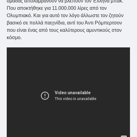
ομάδας απολαμβάνουν να βλέπουν τον Έλληνα μπακ.
Που αποκτήθηκε για 11.000.000 λίρες από τον
Ολυμπιακό. Και για αυτό τον λόγο άλλωστε τον ζητούν
βασικό σε πολλά παιχνίδια, αντί του Άντι Ρόμπερτσον
που είναι ένας από τους καλύτερους αμυντικούς στον
κόσμο.