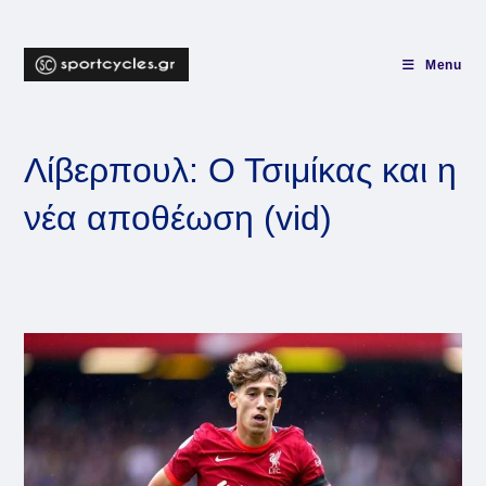
Skip
to
content
Menu
Λίβερπουλ: Ο Τσιμίκας και η
νέα αποθέωση (vid)