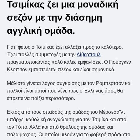
Τσιμίκας ζει μια μοναδική
σεζόν με την διάσημη
αγγλική ομάδα.
Γιατί φέτος ο Τσιμίκας έχει αλλάξει προς το καλύτερο.
Έχει πολλές συμμετοχές με την
Λίβερπουλ
πραγματοποιώντας πολύ καλές εμφανίσεις. Ο Γιούργκεν
Κλοπ τον εμπιστεύεται πλέον και είναι σημαντικό.
Μάλιστα γίνεται λόγος σύγκρισης με τον Ρόμπερτσον και
πολλοί είναι αυτοί που λένε πως ο Έλληνας άσος θα
έπρεπε να παίζει περισσότερο.
Εκτός από τους οπαδούς της ομάδας του Μέρσεσαϊντ
υπάρχει καθολική αναγνώριση για τον Τσιμίκα και από
τον Τύπο. Αλλά και από θρύλους της ομάδας και
παλαιμάχους. Οι οποίοι μιλούν για το φοβερό πρόσωπο