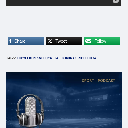
Share
Tweet
Follow
TAGS
:
ΓΙΟΎΡΓΚΕΝ ΚΛΟΠ
,
ΚΏΣΤΑΣ ΤΣΙΜΊΚΑΣ
,
ΛΙΒΕΡΠΟΥΛ