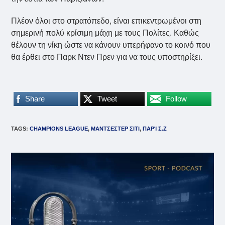
Πλέον όλοι στο στρατόπεδο, είναι επικεντρωμένοι στη
σημερινή πολύ κρίσιμη μάχη με τους Πολίτες. Καθώς
θέλουν τη νίκη ώστε να κάνουν υπερήφανο το κοινό που
θα έρθει στο Παρκ Ντεν Πρεν για να τους υποστηρίξει.
Share
Tweet
Follow
TAGS
:
CHAMPIONS LEAGUE
,
ΜΑΝΤΣΕΣΤΕΡ ΣΙΤΙ
,
ΠΑΡΊ Σ.Ζ