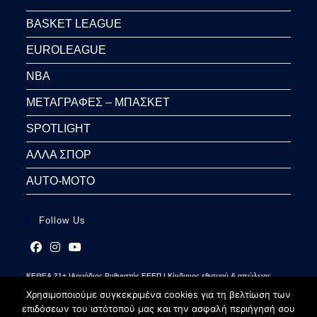
BASKET LEAGUE
EUROLEAGUE
NBA
ΜΕΤΑΓΡΑΦΕΣ – ΜΠΑΣΚΕΤ
SPOTLIGHT
ΑΛΛΑ ΣΠΟΡ
AUTO-MOTO
Follow Us
Opens
Opens
Opens
ΚΕΘΕΑ 21+ |Αρμόδιος Ρυθμιστής ΕΕΕΠ | Κίνδυνος εθισμού & απώλειας
in
in
in
περιουσίας | Γραμμή βοήθειας ΚΕΘΕΑ: 2109237777 | Παίξε Υπεύθυνα
a
a
a
Χρησιμοποιούμε συγκεκριμένα cookies για τη βελτίωση των
new
new
new
επιδόσεων του ιστότοπού μας και την ασφαλή περιήγησή σου