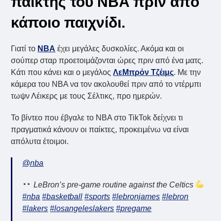
παίκτης του NBA πριν από
κάποιο παιχνίδι.
Γιατί το
NBA
έχει μεγάλες δυσκολίες. Ακόμα και οι
σούπερ σταρ προετοιμάζονται ώρες πριν από ένα ματς.
Κάτι που κάνει και ο μεγάλος
ΛεΜπρόν Τζέιμς
. Με την
κάμερα του NBA να τον ακολουθεί πριν από το ντέρμπι
τωψν Λέικερς με τους Σέλτικς, προ ημερών.
Το βίντεο που έβγαλε το NBA στο TikTok δείχνει τι
πραγματικά κάνουν οι παίκτες, προκειμένω να είναι
απόλυτα έτοιμοι.
@nba
LeBron’s pre-game routine against the Celtics
#nba
#basketball
#sports
#lebronjames
#lebron
#lakers
#losangeleslakers
#pregame