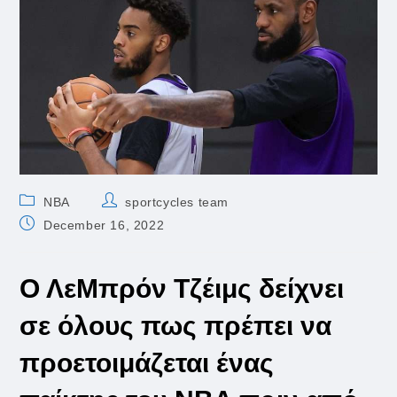
Post
Post
NBA
sportcycles team
category:
author:
Post
December 16, 2022
published:
Ο ΛεΜπρόν Τζέιμς δείχνει
σε όλους πως πρέπει να
προετοιμάζεται ένας