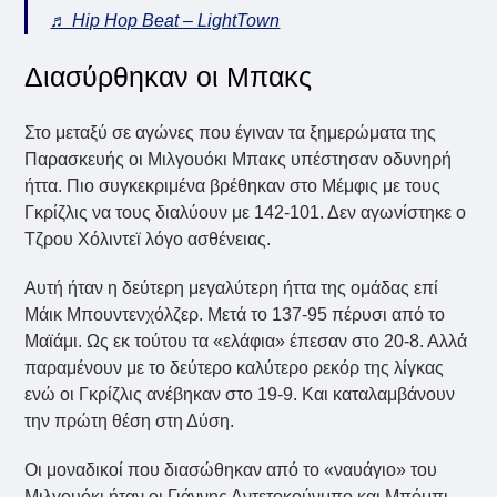
♬ Hip Hop Beat – LightTown
Διασύρθηκαν οι Μπακς
Στο μεταξύ σε αγώνες που έγιναν τα ξημερώματα της
Παρασκευής οι Μιλγουόκι Μπακς υπέστησαν οδυνηρή
ήττα. Πιο συγκεκριμένα βρέθηκαν στο Μέμφις με τους
Γκρίζλις να τους διαλύουν με 142-101. Δεν αγωνίστηκε ο
Τζρου Χόλιντεϊ λόγο ασθένειας.
Αυτή ήταν η δεύτερη μεγαλύτερη ήττα της ομάδας επί
Μάικ Μπουντενχόλζερ. Μετά το 137-95 πέρυσι από το
Μαϊάμι. Ως εκ τούτου τα «ελάφια» έπεσαν στο 20-8. Αλλά
παραμένουν με το δεύτερο καλύτερο ρεκόρ της λίγκας
ενώ οι Γκρίζλις ανέβηκαν στο 19-9. Και καταλαμβάνουν
την πρώτη θέση στη Δύση.
Οι μοναδικοί που διασώθηκαν από το «ναυάγιο» του
Μιλγουόκι ήταν οι Γιάννης Αντετοκούνμπο και Μπόμπι