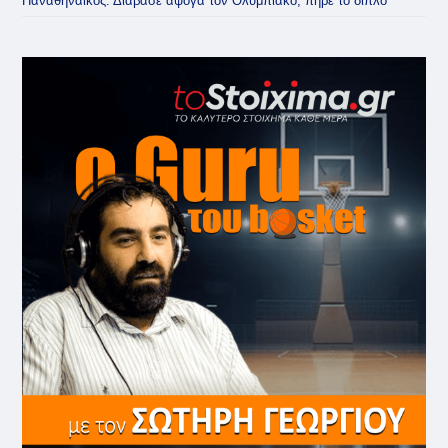
Παναθηναϊκός: Διάβασε άψογα τον Ολυμπιακό, πήρε το διπλό