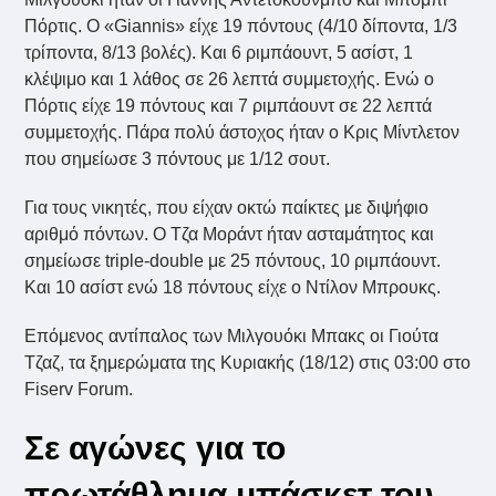
Πόρτις. Ο «Giannis» είχε 19 πόντους (4/10 δίποντα, 1/3
τρίποντα, 8/13 βολές). Και 6 ριμπάουντ, 5 ασίστ, 1
κλέψιμο και 1 λάθος σε 26 λεπτά συμμετοχής. Ενώ ο
Πόρτις είχε 19 πόντους και 7 ριμπάουντ σε 22 λεπτά
συμμετοχής. Πάρα πολύ άστοχος ήταν ο Κρις Μίντλετον
που σημείωσε 3 πόντους με 1/12 σουτ.
Για τους νικητές, που είχαν οκτώ παίκτες με διψήφιο
αριθμό πόντων. Ο Τζα Μοράντ ήταν ασταμάτητος και
σημείωσε triple-double με 25 πόντους, 10 ριμπάουντ.
Και 10 ασίστ ενώ 18 πόντους είχε ο Ντίλον Μπρουκς.
Επόμενος αντίπαλος των Μιλγουόκι Μπακς οι Γιούτα
Τζαζ, τα ξημερώματα της Κυριακής (18/12) στις 03:00 στο
Fiserv Forum.
Σε αγώνες για το
πρωτάθλημα μπάσκετ του