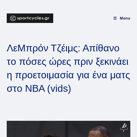
Skip
to
content
Menu
ΛεΜπρόν Τζέιμς: Απίθανο
το πόσες ώρες πριν ξεκινάει
η προετοιμασία για ένα ματς
στο NBA (vids)