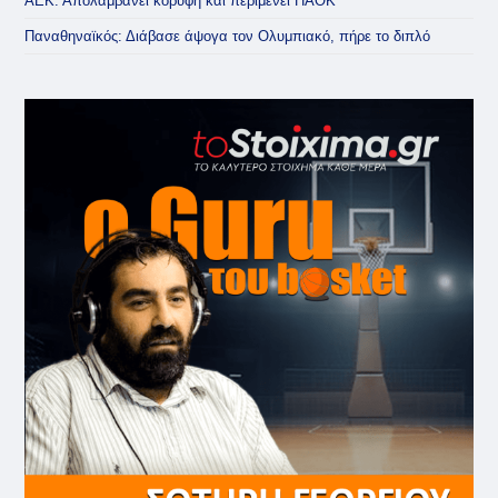
ΑΕΚ: Απολαμβάνει κορυφή και περιμένει ΠΑΟΚ
Παναθηναϊκός: Διάβασε άψογα τον Ολυμπιακό, πήρε το διπλό