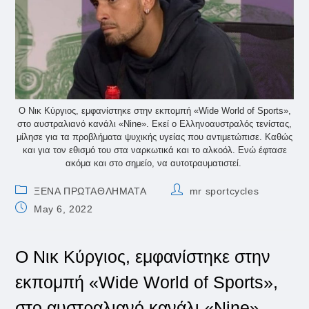
Ο Νικ Κύργιος, εμφανίστηκε στην εκπομπή «Wide World of Sports»,
στο αυστραλιανό κανάλι «Nine». Εκεί ο Ελληνοαυστραλός τενίστας,
μίλησε για τα προβλήματα ψυχικής υγείας που αντιμετώπισε. Καθώς
και για τον εθισμό του στα ναρκωτικά και το αλκοόλ. Ενώ έφτασε
ακόμα και στο σημείο, να αυτοτραυματιστεί.
Post
Post
ΞΕΝΑ ΠΡΩΤΑΘΛΗΜΑΤΑ
mr sportcycles
category:
author:
Post
May 6, 2022
published:
Ο Νικ Κύργιος, εμφανίστηκε στην
εκπομπή «Wide World of Sports»,
στο αυστραλιανό κανάλι «Nine».