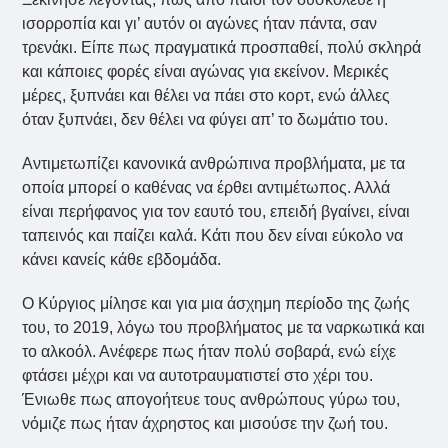
ισορροπία και γι’ αυτόν οι αγώνες ήταν πάντα, σαν
τρενάκι. Είπε πως πραγματικά προσπαθεί, πολύ σκληρά
και κάποιες φορές είναι αγώνας για εκείνον. Μερικές
μέρες, ξυπνάει και θέλει να πάει στο κορτ, ενώ άλλες
όταν ξυπνάει, δεν θέλει να φύγει απ’ το δωμάτιο του.
Αντιμετωπίζει κανονικά ανθρώπινα προβλήματα, με τα
οποία μπορεί ο καθένας να έρθει αντιμέτωπος. Αλλά
είναι περήφανος για τον εαυτό του, επειδή βγαίνει, είναι
ταπεινός και παίζει καλά. Κάτι που δεν είναι εύκολο να
κάνει κανείς κάθε εβδομάδα.
Ο Κύργιος μίλησε και για μια άσχημη περίοδο της ζωής
του, το 2019, λόγω του προβλήματος με τα ναρκωτικά και
το αλκοόλ. Ανέφερε πως ήταν πολύ σοβαρά, ενώ είχε
φτάσει μέχρι και να αυτοτραυματιστεί στο χέρι του.
Ένιωθε πως απογοήτευε τους ανθρώπους γύρω του,
νόμιζε πως ήταν άχρηστος και μισούσε την ζωή του.