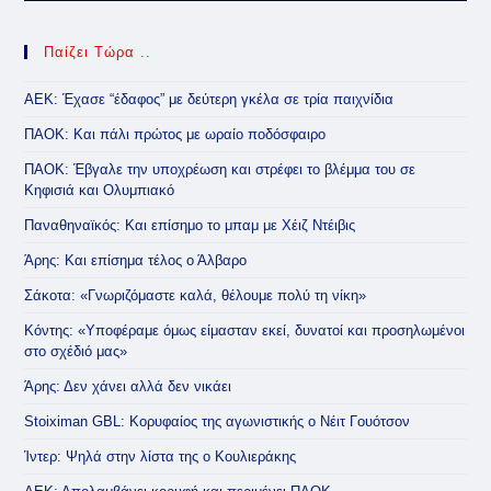
Παίζει Τώρα ..
ΑΕΚ: Έχασε “έδαφος” με δεύτερη γκέλα σε τρία παιχνίδια
ΠΑΟΚ: Και πάλι πρώτος με ωραίο ποδόσφαιρο
ΠΑΟΚ: Έβγαλε την υποχρέωση και στρέφει το βλέμμα του σε
Κηφισιά και Ολυμπιακό
Παναθηναϊκός: Και επίσημο το μπαμ με Χέιζ Ντέιβις
Άρης: Και επίσημα τέλος ο Άλβαρο
Σάκοτα: «Γνωριζόμαστε καλά, θέλουμε πολύ τη νίκη»
Κόντης: «Υποφέραμε όμως είμασταν εκεί, δυνατοί και προσηλωμένοι
στο σχέδιό μας»
Άρης: Δεν χάνει αλλά δεν νικάει
Stoiximan GBL: Κορυφαίος της αγωνιστικής ο Νέιτ Γουότσον
Ίντερ: Ψηλά στην λίστα της ο Κουλιεράκης