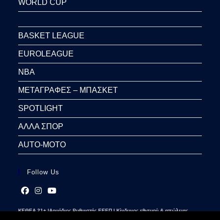
WORLD CUP
BASKET LEAGUE
EUROLEAGUE
NBA
ΜΕΤΑΓΡΑΦΕΣ – ΜΠΑΣΚΕΤ
SPOTLIGHT
ΑΛΛΑ ΣΠΟΡ
AUTO-MOTO
Follow Us
Opens
Opens
Opens
ΚΕΘΕΑ 21+ |Αρμόδιος Ρυθμιστής ΕΕΕΠ | Κίνδυνος εθισμού & απώλειας
in
in
in
περιουσίας | Γραμμή βοήθειας ΚΕΘΕΑ: 2109237777 | Παίξε Υπεύθυνα