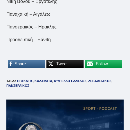
Νίκη Βόλου – Εργοτέλης
Παναχαική – Αιγάλεω
Πανσεραικός – Ηρακλής
Προοδευτική – Ξάνθη
Share
Tweet
Follow
TAGS
:
ΗΡΑΚΛΉΣ
,
ΚΑΛΑΜΆΤΑ
,
ΚΎΠΕΛΛΟ ΕΛΛΆΔΟΣ
,
ΛΕΒΑΔΕΙΑΚΌΣ
,
ΠΑΝΣΕΡΑΙΚΌΣ