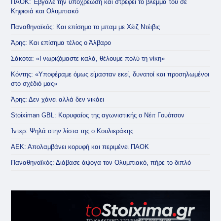
ΠΑΟΚ: Έβγαλε την υποχρέωση και στρέφει το βλέμμα του σε
Κηφισιά και Ολυμπιακό
Παναθηναϊκός: Και επίσημο το μπαμ με Χέιζ Ντέιβις
Άρης: Και επίσημα τέλος ο Άλβαρο
Σάκοτα: «Γνωριζόμαστε καλά, θέλουμε πολύ τη νίκη»
Κόντης: «Υποφέραμε όμως είμασταν εκεί, δυνατοί και προσηλωμένοι
στο σχέδιό μας»
Άρης: Δεν χάνει αλλά δεν νικάει
Stoiximan GBL: Κορυφαίος της αγωνιστικής ο Νέιτ Γουότσον
Ίντερ: Ψηλά στην λίστα της ο Κουλιεράκης
ΑΕΚ: Απολαμβάνει κορυφή και περιμένει ΠΑΟΚ
Παναθηναϊκός: Διάβασε άψογα τον Ολυμπιακό, πήρε το διπλό