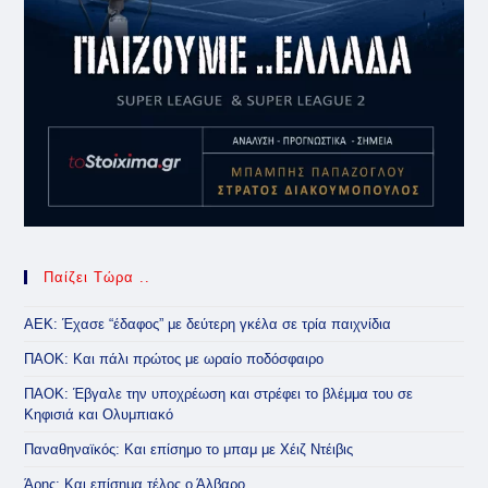
Παίζει Τώρα ..
ΑΕΚ: Έχασε “έδαφος” με δεύτερη γκέλα σε τρία παιχνίδια
ΠΑΟΚ: Και πάλι πρώτος με ωραίο ποδόσφαιρο
ΠΑΟΚ: Έβγαλε την υποχρέωση και στρέφει το βλέμμα του σε
Κηφισιά και Ολυμπιακό
Παναθηναϊκός: Και επίσημο το μπαμ με Χέιζ Ντέιβις
Άρης: Και επίσημα τέλος ο Άλβαρο