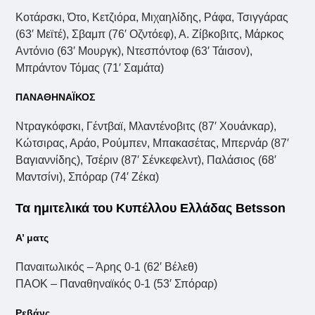
Κοτάρσκι, Ότο, Κετζιόρα, Μιχαηλίδης, Ράφα, Τσιγγάρας
(63′ Μεϊτέ), Σβαμπ (76′ Οζντόεφ), Α. Ζίβκοβιτς, Μάρκος
Αντόνιο (63′ Μουργκ), Ντεσπόντοφ (63′ Τάισον),
Μπράντον Τόμας (71′ Σαμάτα)
ΠΑΝΑΘΗΝΑΪΚΟΣ
Nτραγκόφσκι, Γέντβαϊ, Μλαντένοβιτς (87′ Χουάνκαρ),
Κώτσιρας, Αράο, Ρούμπεν, Μπακασέτας, Μπερνάρ (87′
Βαγιαννίδης), Τσέριν (87′ Σένκεφελντ), Παλάσιος (68′
Μαντσίνι), Σπόραρ (74′ Ζέκα)
Τα ημιτελικά του Κυπέλλου Ελλάδας Betsson
Α’ ματς
Παναιτωλικός – Άρης 0-1 (62′ Βέλεθ)
ΠΑΟΚ – Παναθηναϊκός 0-1 (53′ Σπόραρ)
Ρεβάνς