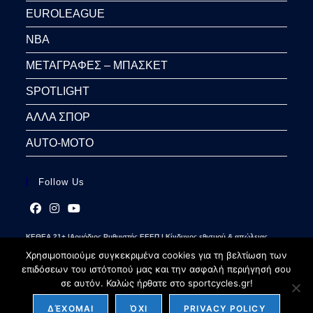
EUROLEAGUE
NBA
ΜΕΤΑΓΡΑΦΕΣ – ΜΠΑΣΚΕΤ
SPOTLIGHT
ΑΛΛΑ ΣΠΟΡ
AUTO-MOTO
Follow Us
Opens
Opens
Opens
ΚΕΘΕΑ 21+ |Αρμόδιος Ρυθμιστής ΕΕΕΠ | Κίνδυνος εθισμού & απώλειας
in
in
in
περιουσίας | Γραμμή βοήθειας ΚΕΘΕΑ: 2109237777 | Παίξε Υπεύθυνα
a
a
a
Χρησιμοποιούμε συγκεκριμένα cookies για τη βελτίωση των
new
new
new
επιδόσεων του ιστότοπού μας και την ασφαλή περιήγησή σου
tab
tab
tab
σε αυτόν. Καλώς ήρθατε στο sportcycles.gr!
ΔΈΧΟΜΑΙ
ΌΧΙ
PRIVACY POLICY