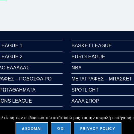
LEAGUE 1
BASKET LEAGUE
LEAGUE 2
EUROLEAGUE
ΛΟ ΕΛΛΑΔΑΣ
NBA
ΑΦΕΣ – ΠΟΔΟΣΦΑΙΡΟ
ΜΕΤΑΓΡΑΦΕΣ – ΜΠΑΣΚΕΤ
ΠΡΩΤΑΘΛΗΜΑΤΑ
SPOTLIGHT
IONS LEAGUE
ΑΛΛΑ ΣΠΟΡ
 CUP
AUTO-MOTO
ελτίωση των επιδόσεων του ιστότοπού μας και την ασφαλή περιήγησή σ
ΔΈΧΟΜΑΙ
ΌΧΙ
PRIVACY POLICY
Copyright 2026 - sportcycles.gr