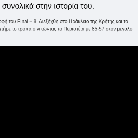
 συνολικά στην ιστορία του.
φή του Final – 8. Διεξήχθη στο Ηράκλειο της Κρήτης και το
πήρε το τρόπαιο νικώντας το Περιστέρι με 85-57 στον μεγάλο