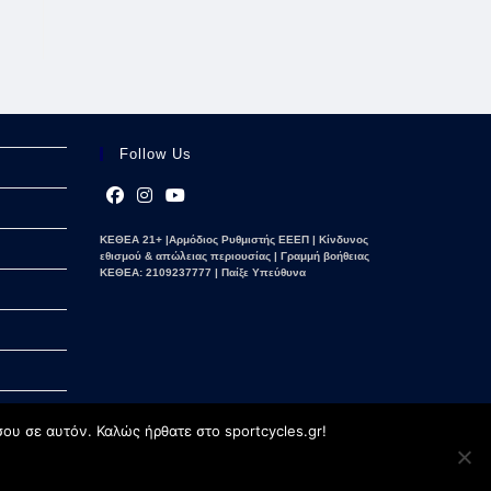
Follow Us
Opens
Opens
Opens
ΚΕΘΕΑ 21+ |Αρμόδιος Ρυθμιστής ΕΕΕΠ | Κίνδυνος
in
in
in
εθισμού & απώλειας περιουσίας | Γραμμή βοήθειας
a
a
a
ΚΕΘΕΑ: 2109237777 | Παίξε Υπεύθυνα
new
new
new
tab
tab
tab
ου σε αυτόν. Καλώς ήρθατε στο sportcycles.gr!