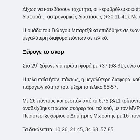
Δίχως να κατεβάσουν ταχύτητα, οι «ερυθρόλευκοι» έτ
διαφορά… αστρονομικές διαστάσεις (+30 11-41). Με 
Η ομάδα του Γιώργου Μπαρτζώκα επιδόθηκε σε έναν 
μεγαλύτερη διαφορά πόντων σε τελικό.
Ξέφυγε το σκορ
Στο 29΄ ξέφυγε για πρώτη φορά με +37 (68-31), ενώ σ
Η τελευταία ήταν, πάντως, η μεγαλύτερη διαφορά, 
παραγωγικότητα του, μέχρι το τελικό 85-57.
Με 26 πόντους και ρεσιτάλ από τα 6,75 (8/11 τρίποντ
αναδείχθηκε πρώτος σκόρερ του τελικού, με τον MVP 
Περιστέρι ξεχώρισε ο Δημήτρης Μωραΐτης με 16 πόν
Τα δεκάλεπτα: 10-26, 21-45, 34-68, 57-85