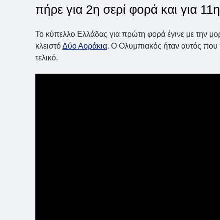
πήρε για 2η σερί φορά και για 11η
Το κύπελλο Ελλάδας για πρώτη φορά έγινε με την μορ
κλειστό
Δύο Αοράκια
. Ο Ολυμπιακός ήταν αυτός που 
τελικό.