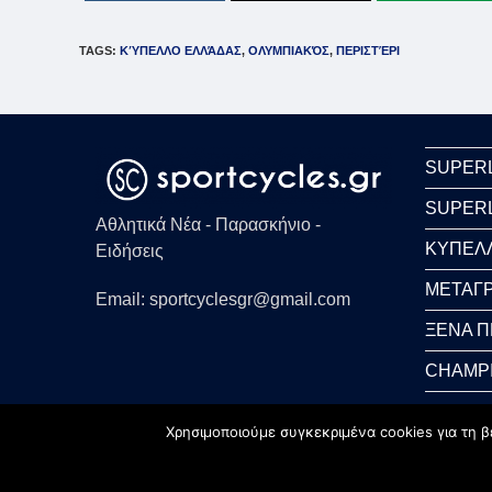
TAGS
:
ΚΎΠΕΛΛΟ ΕΛΛΆΔΑΣ
,
ΟΛΥΜΠΙΑΚΌΣ
,
ΠΕΡΙΣΤΈΡΙ
SUPER
SUPER
Αθλητικά Νέα - Παρασκήνιο -
ΚΥΠΕΛ
Ειδήσεις
ΜΕΤΑΓΡ
Email: sportcyclesgr@gmail.com
ΞΕΝΑ 
CHAMP
WORLD
Χρησιμοποιούμε συγκεκριμένα cookies για τη β