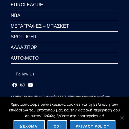
EUROLEAGUE
NBA
ΜΕΤΑΓΡΑΦΕΣ – ΜΠΑΣΚΕΤ
SPOTLIGHT
ΑΛΛΑ ΣΠΟΡ
AUTO-MOTO
Follow Us
Opens
Opens
Opens
ΚΕΘΕΑ 21+ |Αρμόδιος Ρυθμιστής ΕΕΕΠ | Κίνδυνος εθισμού & απώλειας
in
in
in
περιουσίας | Γραμμή βοήθειας ΚΕΘΕΑ: 2109237777 | Παίξε Υπεύθυνα
a
a
a
Χρησιμοποιούμε συγκεκριμένα cookies για τη βελτίωση των
new
new
new
επιδόσεων του ιστότοπού μας και την ασφαλή περιήγησή σου
tab
tab
tab
σε αυτόν. Καλώς ήρθατε στο sportcycles.gr!
ΔΈΧΟΜΑΙ
ΌΧΙ
PRIVACY POLICY