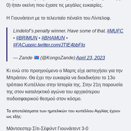
0) ήταν εκείνη που έχασε τις μεγάλες ευκαιρίες.
Η Γιουνάιτεντ με το τελευταίο πέναλτι του Λίντελοφ.
Lindelof’s penalty winner. Have some of that.
#MUFC
•
#BRIMUN
•
#BHAMUN
•
#FACup
pic.twitter.com/JTIE4bbFIo
— Zande
(@KongoZande)
April 23, 2023
Κι ενώ στο προηγούμενο ο Μαρτς είχε αστοχήσει για την
Μπράιτον. Θα έχει την ευκαιρία να διεκδικήσει το 13ο
τρόπαιο Κυπέλλου στην Ιστορία της. Στην 21η παρουσία
της στον καταληκτικό αγώνα του αρχαιότερου
ποδοσφαιρικού θεσμού στον κόσμο.
Τα αποτελέσματα των ημιτελικών του κυπέλλου Αγγλίας έχουν
ως εξής:
Μάντσεστερ Σίτι-Σέφιλντ Γιουνάιτεντ 3-0