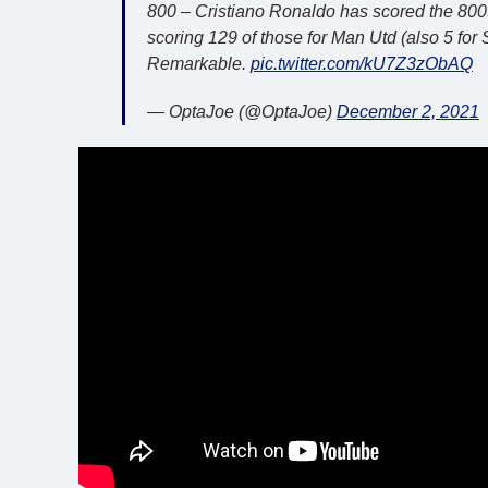
800 – Cristiano Ronaldo has scored the 800th
scoring 129 of those for Man Utd (also 5 for
Remarkable.
pic.twitter.com/kU7Z3zObAQ
— OptaJoe (@OptaJoe)
December 2, 2021