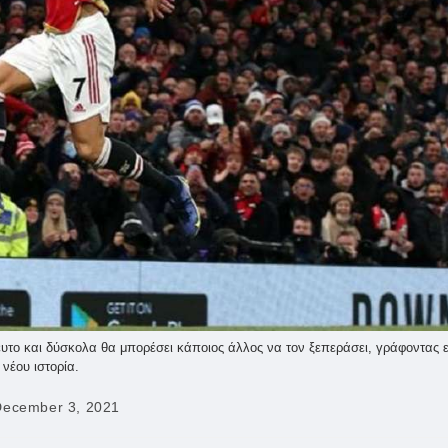
υτο και δύσκολα θα μπορέσει κάποιος άλλος να τον ξεπεράσει, γράφοντας 
νέου ιστορία.
December 3, 2021
ished: