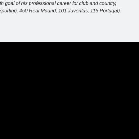
 goal of his professional career for club and country,
 Sporting, 450 Real Madrid, 101 Juventus, 115 Portugal).