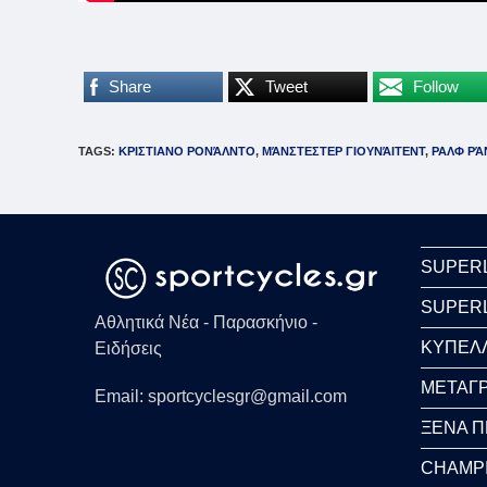
Share
Tweet
Follow
TAGS
:
ΚΡΙΣΤΙΑΝΟ ΡΟΝΆΛΝΤΟ
,
ΜΆΝΣΤΕΣΤΕΡ ΓΙΟΥΝΆΙΤΕΝΤ
,
ΡΑΛΦ ΡΆ
SUPER
SUPER
Αθλητικά Νέα - Παρασκήνιο -
ΚΥΠΕΛ
Ειδήσεις
ΜΕΤΑΓΡ
Email: sportcyclesgr@gmail.com
ΞΕΝΑ 
CHAMP