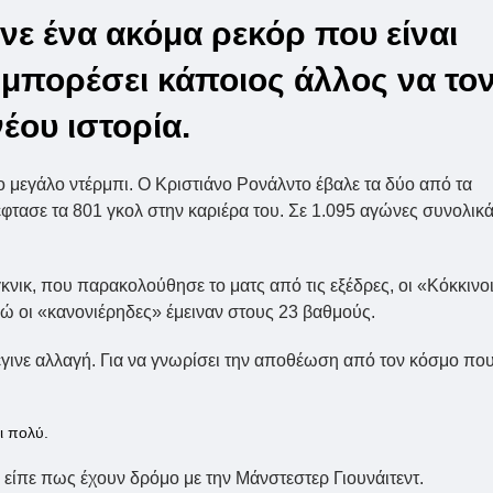
νε ένα ακόμα ρεκόρ που είναι
 μπορέσει κάποιος άλλος να το
έου ιστορία.
ο μεγάλο ντέρμπι. Ο Κριστιάνο Ρονάλντο έβαλε τα δύο από τα
έφτασε τα 801 γκολ στην καριέρα του. Σε 1.095 αγώνες συνολικ
νικ, που παρακολούθησε το ματς από τις εξέδρες, οι «Κόκκινο
ώ οι «κανονιέρηδες» έμειναν στους 23 βαθμούς.
γινε αλλαγή. Για να γνωρίσει την αποθέωση από τον κόσμο πο
ι πολύ.
 είπε πως έχουν δρόμο με την Μάνστεστερ Γιουνάιτεντ.