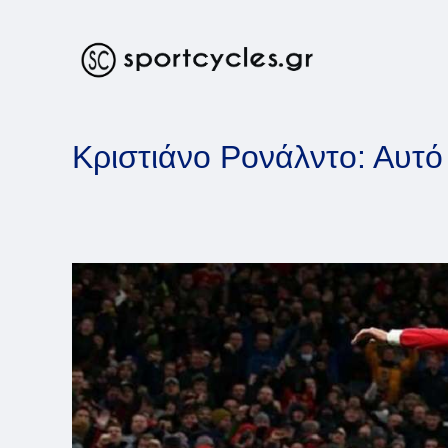
Skip
to
content
Κριστιάνο Ρονάλντο: Αυτό 