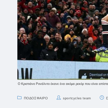
Ο Κριστιάνο Ρονάλντο έκανε ένα ακόμα ρεκόρ που είναι απίστε
Post
Post
Post
ΠΟΔΟΣΦΑΙΡΟ
sportcycles team
category:
author:
publ