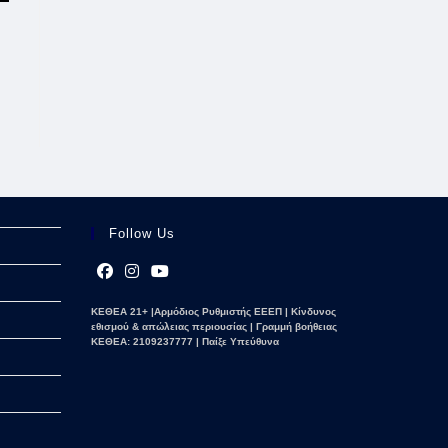
Follow Us
Opens
Opens
Opens
ΚΕΘΕΑ 21+ |Αρμόδιος Ρυθμιστής ΕΕΕΠ | Κίνδυνος
in
in
in
εθισμού & απώλειας περιουσίας | Γραμμή βοήθειας
a
a
a
ΚΕΘΕΑ: 2109237777 | Παίξε Υπεύθυνα
new
new
new
tab
tab
tab