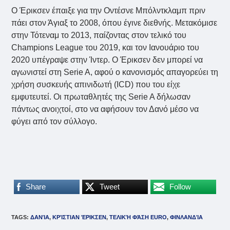
Ο Έρικσεν έπαιξε για την Οντέσνε Μπόλντκλαμπ πριν
πάει στον Άγιαξ το 2008, όπου έγινε διεθνής. Μετακόμισε
στην Τότεναμ το 2013, παίζοντας στον τελικό του
Champions League του 2019, και τον Ιανουάριο του
2020 υπέγραψε στην Ίντερ. Ο Έρικσεν δεν μπορεί να
αγωνιστεί στη Serie A, αφού ο κανονισμός απαγορεύει τη
χρήση συσκευής απινιδωτή (ICD) που του είχε
εμφυτευτεί. Οι πρωταθλητές της Serie A δήλωσαν
πάντως ανοιχτοί, στο να αφήσουν τον Δανό μέσο να
φύγει από τον σύλλογο.
Share
Tweet
Follow
TAGS
:
ΔΑΝΊΑ
,
ΚΡΊΣΤΙΑΝ ΈΡΙΚΣΕΝ
,
ΤΕΛΙΚΉ ΦΆΣΗ EURO
,
ΦΙΝΛΑΝΔΊΑ