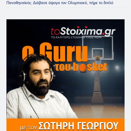
Παναθηναϊκός: Διάβασε άψογα τον Ολυμπιακό, πήρε το διπλό