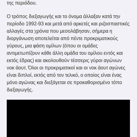
της περιόδου.
Ο τρόπος διεξαγωγής και το όνομα άλλαξαν κατά την
περίοδο 1992-93 και μετά από αρκετές και ριζοσπαστικές
αλλαγές στα χρόνια που μεσολάβησαν, σήμερα η
διοργάνωση αποτελείται από πέντε προκριματικούς
γύρους, μια φάση ομίλων (όπου οι ομάδες
αντιμετωπίζουν κάθε άλλη ομάδα του ομίλου εντός και
εκτός έδρας) και ακολουθούν τέσσερις γύροι αγώνων
νοκ άουτ. Όλοι οι προκριματικοί και οι νοκ άουτ αγώνες
είναι διπλοί, εκτός από τον τελικό, ο οποίος είναι ένας
μόνο αγώνας και διεξάγεται σε προκαθορισμένο τόπο
διεξαγωγής.