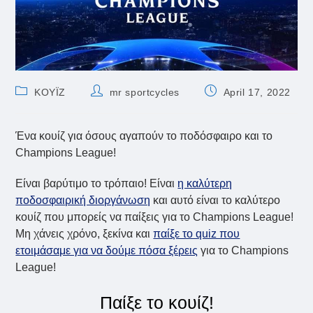
Post
Post
Post
KOYΪZ
mr sportcycles
April 17, 2022
category:
author:
published:
Ένα κουίζ για όσους αγαπούν το ποδόσφαιρο και το
Champions League!
Είναι βαρύτιμο το τρόπαιο! Είναι
η καλύτερη
ποδοσφαιρική διοργάνωση
και αυτό είναι το καλύτερο
κουίζ που μπορείς να παίξεις για το Champions League!
Μη χάνεις χρόνο, ξεκίνα και
παίξε το quiz που
ετοιμάσαμε για να δούμε πόσα ξέρεις
για το Champions
League!
Παίξε το κουίζ!