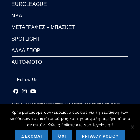
EUROLEAGUE
NBA
ΜΕΤΑΓΡΑΦΕΣ – ΜΠΑΣΚΕΤ
SPOTLIGHT
ΑΛΛΑ ΣΠΟΡ
AUTO-MOTO
Follow Us
Opens
Opens
Opens
ΚΕΘΕΑ 21+ |Αρμόδιος Ρυθμιστής ΕΕΕΠ | Κίνδυνος εθισμού & απώλειας
in
in
in
περιουσίας | Γραμμή βοήθειας ΚΕΘΕΑ: 2109237777 | Παίξε Υπεύθυνα
a
a
a
Χρησιμοποιούμε συγκεκριμένα cookies για τη βελτίωση των
new
new
new
επιδόσεων του ιστότοπού μας και την ασφαλή περιήγησή σου
tab
tab
tab
σε αυτόν. Καλώς ήρθατε στο sportcycles.gr!
ΔΈΧΟΜΑΙ
ΌΧΙ
PRIVACY POLICY