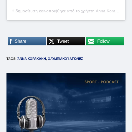
Η δημοσίευση κοινοποιήθηκε από το χρήστη Anna Korakaki (@annakorakaki)
Share
Tweet
Follow
TAGS
:
ΆΝΝΑ ΚΟΡΑΚΆΚΗ
,
ΟΛΥΜΠΙΑΚΟΊ ΑΓΏΝΕΣ