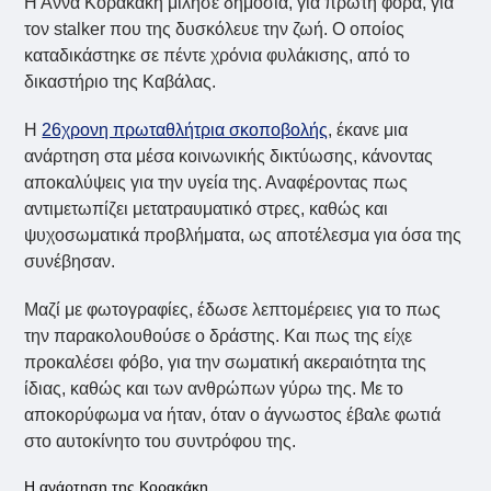
Η Άννα Κορακάκη μίλησε δημόσια, για πρώτη φορά, για
τον stalker που της δυσκόλευε την ζωή. Ο οποίος
καταδικάστηκε σε πέντε χρόνια φυλάκισης, από το
δικαστήριο της Καβάλας.
Η
26χρονη πρωταθλήτρια σκοποβολής
, έκανε μια
ανάρτηση στα μέσα κοινωνικής δικτύωσης, κάνοντας
αποκαλύψεις για την υγεία της. Αναφέροντας πως
αντιμετωπίζει μετατραυματικό στρες, καθώς και
ψυχοσωματικά προβλήματα, ως αποτέλεσμα για όσα της
συνέβησαν.
Μαζί με φωτογραφίες, έδωσε λεπτομέρειες για το πως
την παρακολουθούσε ο δράστης. Και πως της είχε
προκαλέσει φόβο, για την σωματική ακεραιότητα της
ίδιας, καθώς και των ανθρώπων γύρω της. Με το
αποκορύφωμα να ήταν, όταν ο άγνωστος έβαλε φωτιά
στο αυτοκίνητο του συντρόφου της.
Η ανάρτηση της Κορακάκη