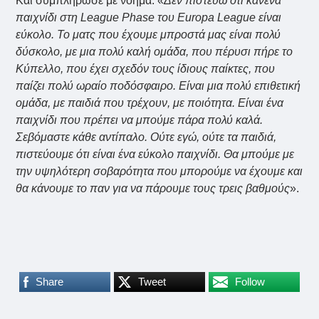
Και συμπλήρωσε με νόημα: «
Δεν πιστεύω ότι κανένα
παιχνίδι στη League Phase του Europa League είναι
εύκολο. Το ματς που έχουμε μπροστά μας είναι πολύ
δύσκολο, με μια πολύ καλή ομάδα, που πέρυσι πήρε το
Κύπελλο, που έχει σχεδόν τους ίδιους παίκτες, που
παίζει πολύ ωραίο ποδόσφαιρο. Είναι μια πολύ επιθετική
ομάδα, με παιδιά που τρέχουν, με ποιότητα. Είναι ένα
παιχνίδι που πρέπει να μπούμε πάρα πολύ καλά.
Σεβόμαστε κάθε αντίπαλο. Ούτε εγώ, ούτε τα παιδιά,
πιστεύουμε ότι είναι ένα εύκολο παιχνίδι. Θα μπούμε με
την υψηλότερη σοβαρότητα που μπορούμε να έχουμε και
θα κάνουμε το παν για να πάρουμε τους τρεις βαθμούς
».
Share
Tweet
Follow