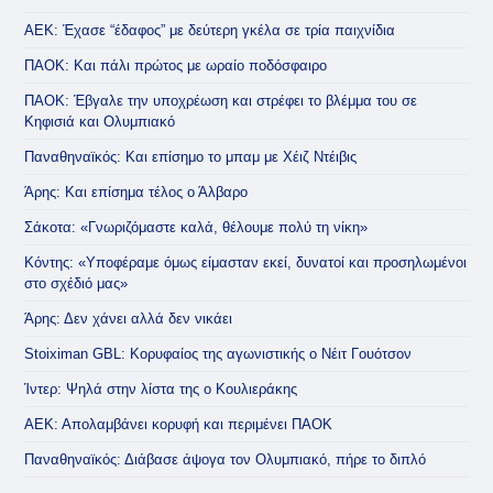
ΑΕΚ: Έχασε “έδαφος” με δεύτερη γκέλα σε τρία παιχνίδια
ΠΑΟΚ: Και πάλι πρώτος με ωραίο ποδόσφαιρο
ΠΑΟΚ: Έβγαλε την υποχρέωση και στρέφει το βλέμμα του σε
Κηφισιά και Ολυμπιακό
Παναθηναϊκός: Και επίσημο το μπαμ με Χέιζ Ντέιβις
Άρης: Και επίσημα τέλος ο Άλβαρο
Σάκοτα: «Γνωριζόμαστε καλά, θέλουμε πολύ τη νίκη»
Κόντης: «Υποφέραμε όμως είμασταν εκεί, δυνατοί και προσηλωμένοι
στο σχέδιό μας»
Άρης: Δεν χάνει αλλά δεν νικάει
Stoiximan GBL: Κορυφαίος της αγωνιστικής ο Νέιτ Γουότσον
Ίντερ: Ψηλά στην λίστα της ο Κουλιεράκης
ΑΕΚ: Απολαμβάνει κορυφή και περιμένει ΠΑΟΚ
Παναθηναϊκός: Διάβασε άψογα τον Ολυμπιακό, πήρε το διπλό