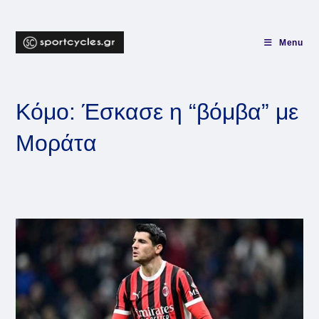
Skip
to
content
Menu
Κόμο: Έσκασε η “βόμβα” με
Μοράτα