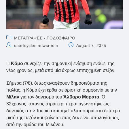
Post
ΜΕΤΑΓΡΑΦΕΣ - ΠΟΔΟΣΦΑΙΡΟ
category:
Post
Post
sportcycles newsroom
August 7, 2025
author:
published:
Η
Κόμο
συνεχίζει την σημαντική ενίσχυση ενόψει της
νέας χρονιάς, μετά από μία άκρως επιτυχημένη σεζόν.
Σήμερα (7/8), όπως αναφέρουν δημοσιεύματα της
Ιταλίας, η Κόμο έχει έρθει σε οριστική συμφωνία με την
Μίλαν
για τον δανεισμό του
Άλβαρο Μοράτα
. Ο
32χρονος ισπανός στράικερ, πέρσι αγωνίστηκε ως
δανεικός στην Τουρκία και την Γαλατασαράι στο δεύτερο
μισό της σεζόν και φαίνεται πως δεν είναι υπολογίσιμος
από την ομάδα του Μιλάνου.