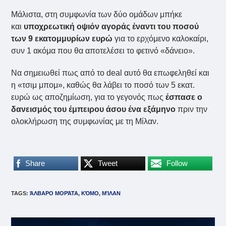
Μάλιστα, στη συμφωνία των δύο ομάδων μπήκε
και
υποχρεωτική οψιόν αγοράς έναντι του ποσού
των 9 εκατομμυρίων ευρώ
για το ερχόμενο καλοκαίρι,
συν 1 ακόμα που θα αποτελέσει το φετινό «δάνειο».
Να σημειωθεί πως από το deal αυτό θα επωφεληθεί και
η «τσιμ μπομ», καθώς θα λάβει το ποσό των 5 εκατ.
ευρώ ως αποζημίωση, για το γεγονός πως
έσπασε ο
δανεισμός του έμπειρου άσου ένα εξάμηνο
πριν την
ολοκλήρωση της συμφωνίας με τη Μίλαν.
Share
Tweet
Follow
TAGS
:
ΆΛΒΑΡΟ ΜΟΡΆΤΑ
,
ΚΌΜΟ
,
ΜΊΛΑΝ