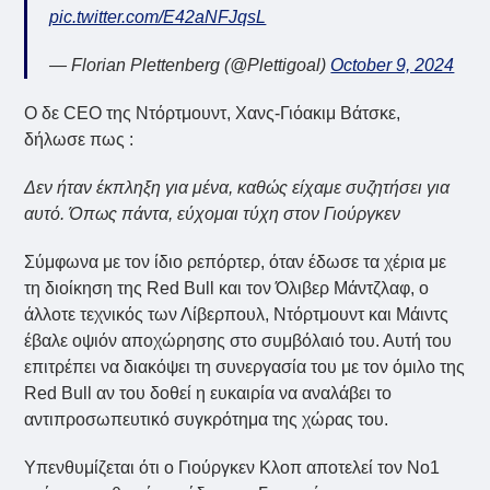
pic.twitter.com/E42aNFJqsL
— Florian Plettenberg (@Plettigoal)
October 9, 2024
Ο δε CEO της Ντόρτμουντ, Χανς-Γιόακιμ Βάτσκε,
δήλωσε πως :
Δεν ήταν έκπληξη για μένα, καθώς είχαμε συζητήσει για
αυτό. Όπως πάντα, εύχομαι τύχη στον Γιούργκεν
Σύμφωνα με τον ίδιο ρεπόρτερ, όταν έδωσε τα χέρια με
τη διοίκηση της Red Bull και τον Όλιβερ Μάντζλαφ, ο
άλλοτε τεχνικός των Λίβερπουλ, Ντόρτμουντ και Μάιντς
έβαλε οψιόν αποχώρησης στο συμβόλαιό του. Αυτή του
επιτρέπει να διακόψει τη συνεργασία του με τον όμιλο της
Red Bull αν του δοθεί η ευκαιρία να αναλάβει το
αντιπροσωπευτικό συγκρότημα της χώρας του.
Υπενθυμίζεται ότι ο Γιούργκεν Κλοπ αποτελεί τον Νο1