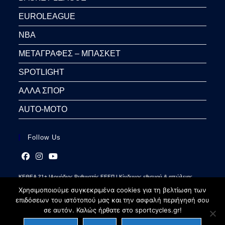
EUROLEAGUE
NBA
ΜΕΤΑΓΡΑΦΕΣ – ΜΠΑΣΚΕΤ
SPOTLIGHT
ΑΛΛΑ ΣΠΟΡ
AUTO-MOTO
Follow Us
Opens
Opens
Opens
ΚΕΘΕΑ 21+ |Αρμόδιος Ρυθμιστής ΕΕΕΠ | Κίνδυνος εθισμού & απώλειας
in
in
in
περιουσίας | Γραμμή βοήθειας ΚΕΘΕΑ: 2109237777 | Παίξε Υπεύθυνα
a
a
a
Χρησιμοποιούμε συγκεκριμένα cookies για τη βελτίωση των
new
new
new
επιδόσεων του ιστότοπού μας και την ασφαλή περιήγησή σου
tab
tab
tab
σε αυτόν. Καλώς ήρθατε στο sportcycles.gr!