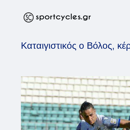
Skip
to
content
Καταιγιστικός ο Βόλος, κέ