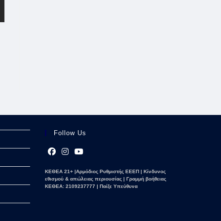
Follow Us
Opens
Opens
Opens
ΚΕΘΕΑ 21+ |Αρμόδιος Ρυθμιστής ΕΕΕΠ | Κίνδυνος
in
in
in
εθισμού & απώλειας περιουσίας | Γραμμή βοήθειας
a
a
a
ΚΕΘΕΑ: 2109237777 | Παίξε Υπεύθυνα
new
new
new
tab
tab
tab