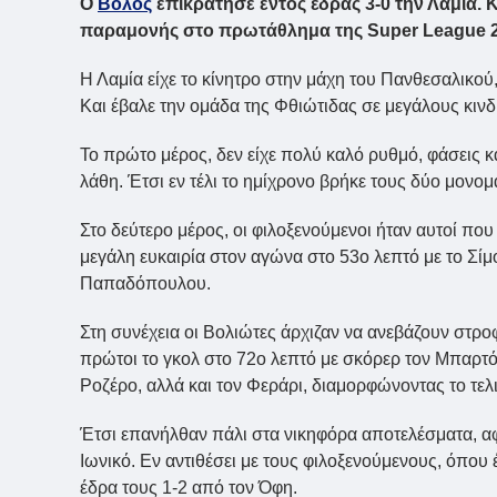
Ο
Βόλος
επικράτησε εντός έδρας 3-0 την Λαμία. 
παραμονής στο πρωτάθλημα της Super League 2
Η Λαμία είχε το κίνητρο στην μάχη του Πανθεσαλικού,
Και έβαλε την ομάδα της Φθιώτιδας σε μεγάλους κιν
Το πρώτο μέρος, δεν είχε πολύ καλό ρυθμό, φάσεις κ
λάθη. Έτσι εν τέλι το ημίχρονο βρήκε τους δύο μονο
Στο δεύτερο μέρος, οι φιλοξενούμενοι ήταν αυτοί π
μεγάλη ευκαιρία στον αγώνα στο 53ο λεπτό με το Σίμ
Παπαδόπουλου.
Στη συνέχεια οι Βολιώτες άρχιζαν να ανεβάζουν στρ
πρώτοι το γκολ στο 72ο λεπτό με σκόρερ τον Μπαρτό
Ροζέρο, αλλά και τον Φεράρι, διαμορφώνοντας το τελ
Έτσι επανήλθαν πάλι στα νικηφόρα αποτελέσματα, αφ
Ιωνικό. Εν αντιθέσει με τους φιλοξενούμενους, όπου
έδρα τους 1-2 από τον Όφη.