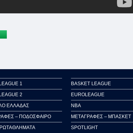
LEAGUE 1
BASKET LEAGUE
LEAGUE 2
EUROLEAGUE
ΛΟ ΕΛΛΑΔΑΣ
NBA
ΑΦΕΣ – ΠΟΔΟΣΦΑΙΡΟ
ΜΕΤΑΓΡΑΦΕΣ – ΜΠΑΣΚΕΤ
ΠΡΩΤΑΘΛΗΜΑΤΑ
SPOTLIGHT