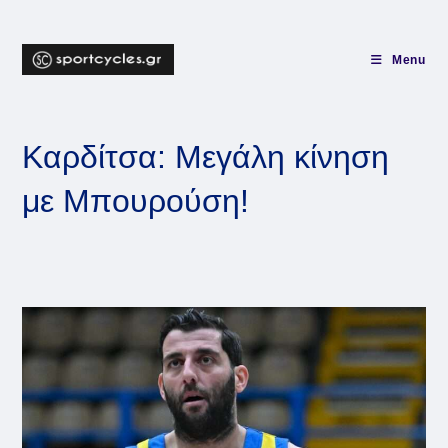
Skip
to
content
Menu
Καρδίτσα: Μεγάλη κίνηση
με Μπουρούση!