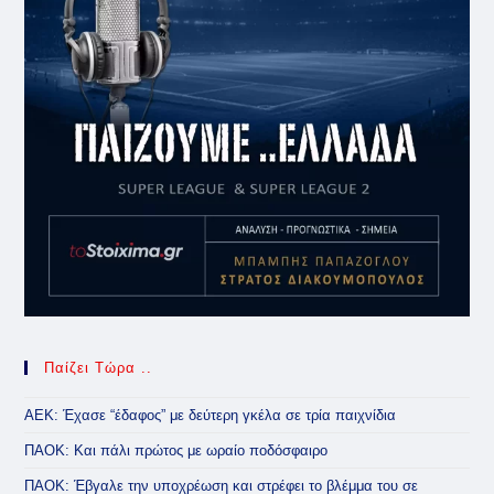
Παίζει Τώρα ..
ΑΕΚ: Έχασε “έδαφος” με δεύτερη γκέλα σε τρία παιχνίδια
ΠΑΟΚ: Και πάλι πρώτος με ωραίο ποδόσφαιρο
ΠΑΟΚ: Έβγαλε την υποχρέωση και στρέφει το βλέμμα του σε