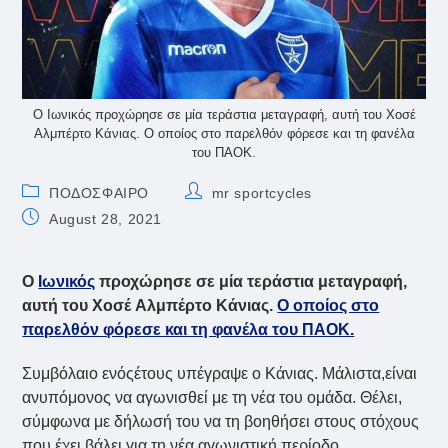
Ο Ιωνικός προχώρησε σε μία τεράστια μεταγραφή, αυτή του Χοσέ
Aλμπέρτο Κάνιας. Ο οποίος στο παρελθόν φόρεσε και τη φανέλα
του ΠΑΟΚ.
Post
Post
ΠΟΔΟΣΦΑΙΡΟ
mr sportcycles
category:
author:
Post
August 28, 2021
published:
Ο
Ιωνικός
προχώρησε σε μία τεράστια μεταγραφή,
αυτή του Χοσέ Aλμπέρτο Κάνιας.
Ο οποίος στο
παρελθόν φόρεσε και τη φανέλα του ΠΑΟΚ.
Συμβόλαιο ενόςέτους υπέγραψε ο Κάνιας. Μάλιστα,είναι
ανυπόμονος να αγωνισθεί με τη νέα του ομάδα. Θέλει,
σύμφωνα με δήλωσή του να τη βοηθήσει στους στόχους
που έχει βάλει για τη νέα αγωνιστική περίοδο.