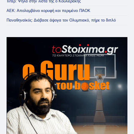
Ίντερ: Ψηλά στην λίστα της ο Κουλιεράκης
ΑΕΚ: Απολαμβάνει κορυφή και περιμένει ΠΑΟΚ
Παναθηναϊκός: Διάβασε άψογα τον Ολυμπιακό, πήρε το διπλό