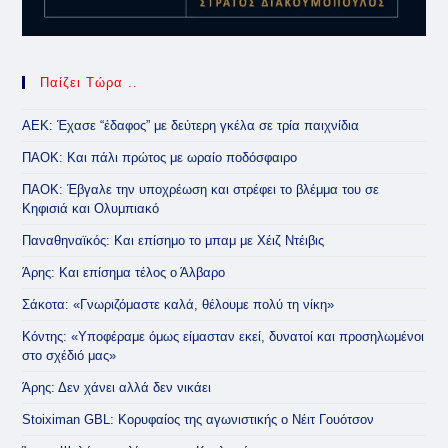
Παίζει Τώρα ..
ΑΕΚ: Έχασε “έδαφος” με δεύτερη γκέλα σε τρία παιχνίδια
ΠΑΟΚ: Και πάλι πρώτος με ωραίο ποδόσφαιρο
ΠΑΟΚ: Έβγαλε την υποχρέωση και στρέφει το βλέμμα του σε
Κηφισιά και Ολυμπιακό
Παναθηναϊκός: Και επίσημο το μπαμ με Χέιζ Ντέιβις
Άρης: Και επίσημα τέλος ο Άλβαρο
Σάκοτα: «Γνωριζόμαστε καλά, θέλουμε πολύ τη νίκη»
Κόντης: «Υποφέραμε όμως είμασταν εκεί, δυνατοί και προσηλωμένοι
στο σχέδιό μας»
Άρης: Δεν χάνει αλλά δεν νικάει
Stoiximan GBL: Κορυφαίος της αγωνιστικής ο Νέιτ Γουότσον