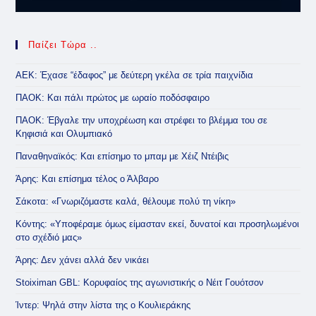
Παίζει Τώρα ..
ΑΕΚ: Έχασε “έδαφος” με δεύτερη γκέλα σε τρία παιχνίδια
ΠΑΟΚ: Και πάλι πρώτος με ωραίο ποδόσφαιρο
ΠΑΟΚ: Έβγαλε την υποχρέωση και στρέφει το βλέμμα του σε
Κηφισιά και Ολυμπιακό
Παναθηναϊκός: Και επίσημο το μπαμ με Χέιζ Ντέιβις
Άρης: Και επίσημα τέλος ο Άλβαρο
Σάκοτα: «Γνωριζόμαστε καλά, θέλουμε πολύ τη νίκη»
Κόντης: «Υποφέραμε όμως είμασταν εκεί, δυνατοί και προσηλωμένοι
στο σχέδιό μας»
Άρης: Δεν χάνει αλλά δεν νικάει
Stoiximan GBL: Κορυφαίος της αγωνιστικής ο Νέιτ Γουότσον
Ίντερ: Ψηλά στην λίστα της ο Κουλιεράκης