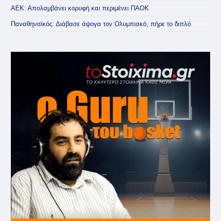
ΑΕΚ: Απολαμβάνει κορυφή και περιμένει ΠΑΟΚ
Παναθηναϊκός: Διάβασε άψογα τον Ολυμπιακό, πήρε το διπλό