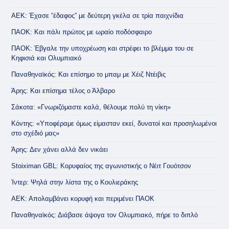
ΑΕΚ: Έχασε “έδαφος” με δεύτερη γκέλα σε τρία παιχνίδια
ΠΑΟΚ: Και πάλι πρώτος με ωραίο ποδόσφαιρο
ΠΑΟΚ: Έβγαλε την υποχρέωση και στρέφει το βλέμμα του σε
Κηφισιά και Ολυμπιακό
Παναθηναϊκός: Και επίσημο το μπαμ με Χέιζ Ντέιβις
Άρης: Και επίσημα τέλος ο Άλβαρο
Σάκοτα: «Γνωριζόμαστε καλά, θέλουμε πολύ τη νίκη»
Κόντης: «Υποφέραμε όμως είμασταν εκεί, δυνατοί και προσηλωμένοι
στο σχέδιό μας»
Άρης: Δεν χάνει αλλά δεν νικάει
Stoiximan GBL: Κορυφαίος της αγωνιστικής ο Νέιτ Γουότσον
Ίντερ: Ψηλά στην λίστα της ο Κουλιεράκης
ΑΕΚ: Απολαμβάνει κορυφή και περιμένει ΠΑΟΚ
Παναθηναϊκός: Διάβασε άψογα τον Ολυμπιακό, πήρε το διπλό