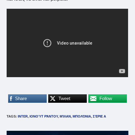
Share
Tweet
Follow
TAGS
:
INTER
,
ΙΟΝΟΎΤ ΡΆΝΤΟΥ
,
ΜΊΛΑΝ
,
ΜΠΟΛΌΝΙΑ
,
ΣΈΡΙΕ Α