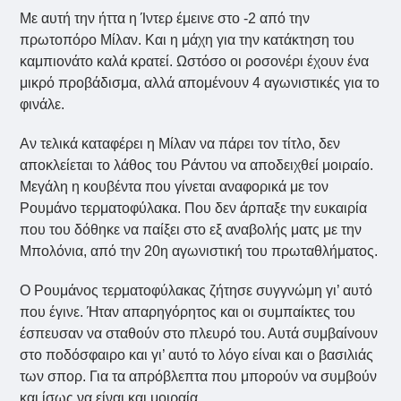
Με αυτή την ήττα η Ίντερ έμεινε στο -2 από την
πρωτοπόρο Μίλαν. Και η μάχη για την κατάκτηση του
καμπιονάτο καλά κρατεί. Ωστόσο οι ροσονέρι έχουν ένα
μικρό προβάδισμα, αλλά απομένουν 4 αγωνιστικές για το
φινάλε.
Αν τελικά καταφέρει η Μίλαν να πάρει τον τίτλο, δεν
αποκλείεται το λάθος του Ράντου να αποδειχθεί μοιραίο.
Μεγάλη η κουβέντα που γίνεται αναφορικά με τον
Ρουμάνο τερματοφύλακα. Που δεν άρπαξε την ευκαιρία
που του δόθηκε να παίξει στο εξ αναβολής ματς με την
Μπολόνια, από την 20η αγωνιστική του πρωταθλήματος.
Ο Ρουμάνος τερματοφύλακας ζήτησε συγγνώμη γι’ αυτό
που έγινε. Ήταν απαρηγόρητος και οι συμπαίκτες του
έσπευσαν να σταθούν στο πλευρό του. Αυτά συμβαίνουν
στο ποδόσφαιρο και γι’ αυτό το λόγο είναι και ο βασιλιάς
των σπορ. Για τα απρόβλεπτα που μπορούν να συμβούν
και ίσως να είναι και μοιραία.