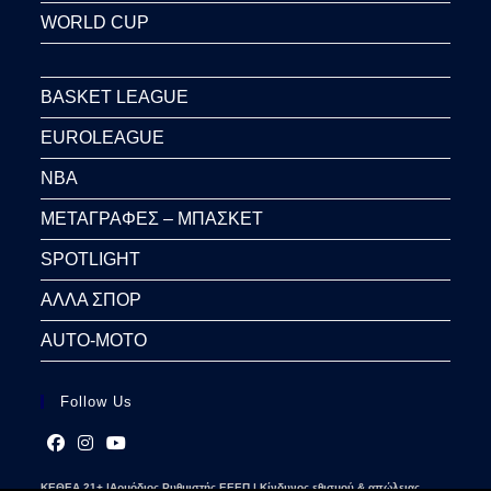
WORLD CUP
BASKET LEAGUE
EUROLEAGUE
NBA
ΜΕΤΑΓΡΑΦΕΣ – ΜΠΑΣΚΕΤ
SPOTLIGHT
ΑΛΛΑ ΣΠΟΡ
AUTO-MOTO
Follow Us
Opens
Opens
Opens
ΚΕΘΕΑ 21+ |Αρμόδιος Ρυθμιστής ΕΕΕΠ | Κίνδυνος εθισμού & απώλειας
in
in
in