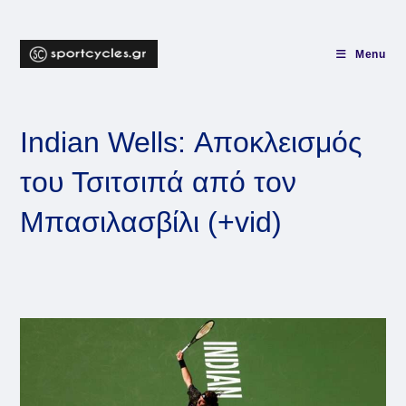
Skip
to
content
Menu
Indian Wells: Αποκλεισμός
του Τσιτσιπά από τον
Μπασιλασβίλι (+vid)