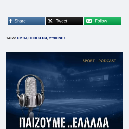
Share
Tweet
Follow
TAGS
:
GMTM
,
HEIDI KLUM
,
ΜΎΚΟΝΟΣ