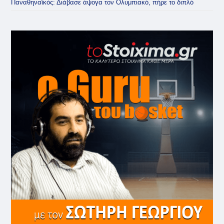
Παναθηναϊκός: Διάβασε άψογα τον Ολυμπιακό, πήρε το διπλό