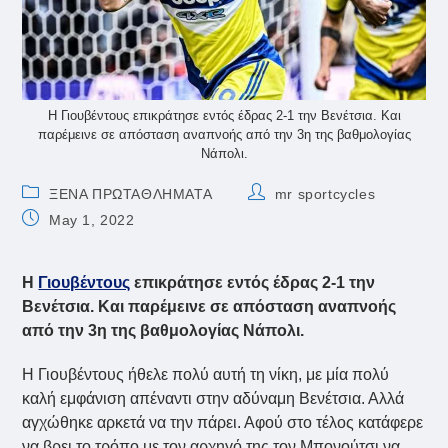
Η Γιουβέντους επικράτησε εντός έδρας 2-1 την Βενέτσια. Και
παρέμεινε σε απόσταση αναπνοής από την 3η της βαθμολογίας
Νάπολι.
Post
Post
ΞΕΝΑ ΠΡΩΤΑΘΛΗΜΑΤΑ
mr sportcycles
category:
author:
Post
May 1, 2022
published:
Η
Γιουβέντους
επικράτησε εντός έδρας 2-1 την
Βενέτσια. Και παρέμεινε σε απόσταση αναπνοής
από την 3η της βαθμολογίας Νάπολι.
Η Γιουβέντους ήθελε πολύ αυτή τη νίκη, με μία πολύ
καλή εμφάνιση απέναντι στην αδύναμη Βενέτσια. Αλλά
αγχώθηκε αρκετά να την πάρει. Αφού στο τέλος κατάφερε
να βρει το τρόπο με τον αρχηγό της τον Μπονούτσι να