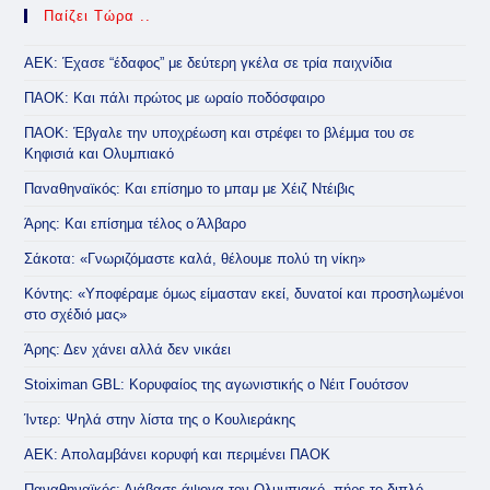
Παίζει Τώρα ..
ΑΕΚ: Έχασε “έδαφος” με δεύτερη γκέλα σε τρία παιχνίδια
ΠΑΟΚ: Και πάλι πρώτος με ωραίο ποδόσφαιρο
ΠΑΟΚ: Έβγαλε την υποχρέωση και στρέφει το βλέμμα του σε
Κηφισιά και Ολυμπιακό
Παναθηναϊκός: Και επίσημο το μπαμ με Χέιζ Ντέιβις
Άρης: Και επίσημα τέλος ο Άλβαρο
Σάκοτα: «Γνωριζόμαστε καλά, θέλουμε πολύ τη νίκη»
Κόντης: «Υποφέραμε όμως είμασταν εκεί, δυνατοί και προσηλωμένοι
στο σχέδιό μας»
Άρης: Δεν χάνει αλλά δεν νικάει
Stoiximan GBL: Κορυφαίος της αγωνιστικής ο Νέιτ Γουότσον
Ίντερ: Ψηλά στην λίστα της ο Κουλιεράκης
ΑΕΚ: Απολαμβάνει κορυφή και περιμένει ΠΑΟΚ
Παναθηναϊκός: Διάβασε άψογα τον Ολυμπιακό, πήρε το διπλό