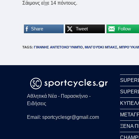
Σάιμονς είχε 14 πόντους.
Share
Tweet
Follow
TAGS
:
ΓΙΆΝΝΗΣ ΑΝΤΕΤΟΚΟΎΝΜΠΟ
,
ΜΙΛΓΟΥΌΚΙ ΜΠΑΚΣ
,
ΜΠΡΟΎΚΛΙ
SUPER
SUPER
Αθλητικά Νέα - Παρασκήνιο -
ΚΥΠΕΛ
Ειδήσεις
ΜΕΤΑΓΡ
Email: sportcyclesgr@gmail.com
ΞΕΝΑ 
CHAMP