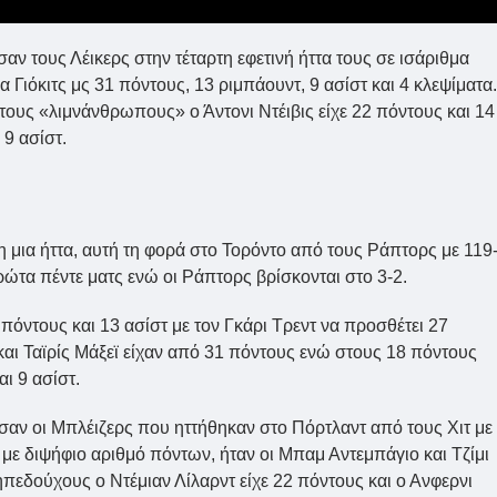
αν τους Λέικερς στην τέταρτη εφετινή ήττα τους σε ισάριθμα
 Γιόκιτς μς 31 πόντους, 13 ριμπάουντ, 9 ασίστ και 4 κλεψίματα.
υς «λιμνάνθρωπους» ο Άντονι Ντέιβις είχε 22 πόντους και 14
 9 ασίστ.
μη μια ήττα, αυτή τη φορά στο Τορόντο από τους Ράπτορς με 119
ρώτα πέντε ματς ενώ οι Ράπτορς βρίσκονται στο 3-2.
όντους και 13 ασίστ με τον Γκάρι Τρεντ να προσθέτει 27
 και Ταϊρίς Μάξεϊ είχαν από 31 πόντους ενώ στους 18 πόντους
ι 9 ασίστ.
αν οι Μπλέιζερς που ηττήθηκαν στο Πόρτλαντ από τους Χιτ με
ς με διψήφιο αριθμό πόντων, ήταν οι Μπαμ Αντεμπάγιο και Τζίμι
ηπεδούχους ο Ντέμιαν Λίλαρντ είχε 22 πόντους και ο Ανφερνι