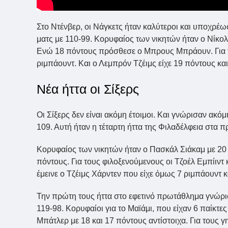
Στο Ντένβερ, οι Νάγκετς ήταν καλύτεροι και υποχρέωσ
ματς με 110-99. Κορυφαίος των νικητών ήταν ο Νίκολα
Ενώ 18 πόντους πρόσθεσε ο Μπρους Μπράουν. Για το
ριμπάουντ. Και ο Λεμπρόν Τζέιμς είχε 19 πόντους και
Νέα ήττα οι Σίξερς
Οι Σίξερς δεν είναι ακόμη έτοιμοι. Και γνώρισαν ακό
109. Αυτή ήταν η τέταρτη ήττα της Φιλαδέλφεια στα π
Κορυφαίος των νικητών ήταν ο Πασκάλ Σιάκαμ με 20 π
πόντους. Για τους φιλοξενούμενους οι Τζοέλ Εμπίιντ
έμεινε ο Τζέιμς Χάρντεν που είχε όμως 7 ριμπάουντ κα
Την πρώτη τους ήττα στο εφετινό πρωτάθλημα γνώρισ
119-98. Κορυφαίοι για το Μαϊάμι, που είχαν 6 παίκτε
Μπάτλερ με 18 και 17 πόντους αντίστοιχα. Για τους γ