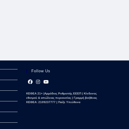
Follow Us
Opens
Opens
Opens
ΚΕΘΕΑ 21+ |Αρμόδιος Ρυθμιστής ΕΕΕΠ | Κίνδυνος
in
in
in
εθισμού & απώλειας περιουσίας | Γραμμή βοήθειας
a
a
a
ΚΕΘΕΑ: 2109237777 | Παίξε Υπεύθυνα
new
new
new
tab
tab
tab