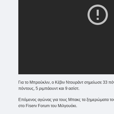
Για το Μπρούκλιν, ο Κέβιν Ντουράντ σημείωσε 33 πόν
πόντους, 5 ριμπάουντ και 9 ασίστ.
Επόμενος αγώνας για τους Μπακς τα ξημερώματα του 
στο Fiserv Forum του Μιλγουόκι.