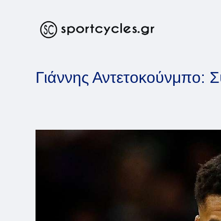
Skip
to
content
Γιάννης Αντετοκούνμπο: Σ