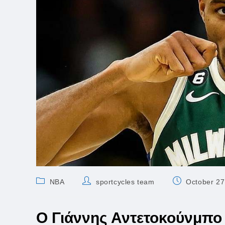
Post
Post
Post
NBA
sportcycles team
October 27
category:
author:
published:
O Γιάννης Αντετοκούνμπο