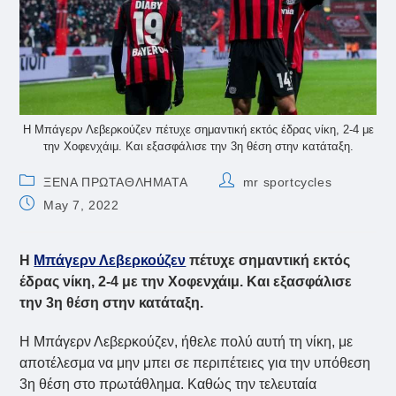
Η Μπάγερν Λεβερκούζεν πέτυχε σημαντική εκτός έδρας νίκη, 2-4 με
την Χοφενχάιμ. Και εξασφάλισε την 3η θέση στην κατάταξη.
Post
Post
ΞΕΝΑ ΠΡΩΤΑΘΛΗΜΑΤΑ
mr sportcycles
category:
author:
Post
May 7, 2022
published:
Η
Μπάγερν Λεβερκούζεν
πέτυχε σημαντική εκτός
έδρας νίκη, 2-4 με την Χοφενχάιμ. Και εξασφάλισε
την 3η θέση στην κατάταξη.
Η Μπάγερν Λεβερκούζεν, ήθελε πολύ αυτή τη νίκη, με
αποτέλεσμα να μην μπει σε περιπέτειες για την υπόθεση
3η θέση στο πρωτάθλημα. Καθώς την τελευταία