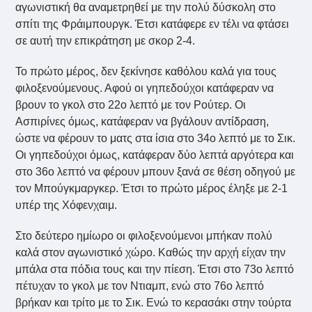
αγωνιστική θα αναμετρηθεί με την πολύ δύσκολη στο
σπίτι της Φράιμπουργκ. Έτσι κατάφερε εν τέλι να φτάσει
σε αυτή την επικράτηση με σκορ 2-4.
Το πρώτο μέρος, δεν ξεκίνησε καθόλου καλά για τους
φιλοξενούμενους. Αφού οι γηπεδούχοι κατάφεραν να
βρουν το γκολ στο 22ο λεπτό με τον Ρούτερ. Οι
Ασπιρίνες όμως, κατάφεραν να βγάλουν αντίδραση,
ώστε να φέρουν το ματς στα ίσια στο 34ο λεπτό με το Σικ.
Οι γηπεδούχοι όμως, κατάφεραν δύο λεπτά αργότερα και
στο 36ο λεπτό να φέρουν μπουν ξανά σε θέση οδηγού με
τον Μπούγκμαργκερ. Έτσι το πρώτο μέρος έληξε με 2-1
υπέρ της Χόφενχαιμ.
Στο δεύτερο ημίωρο οι φιλοξενούμενοι μπήκαν πολύ
καλά στον αγωνιστικό χώρο. Καθώς την αρχή είχαν την
μπάλα στα πόδια τους και την πίεση. Έτσι στο 73ο λεπτό
πέτυχαν το γκολ με τον Ντιαμπ, ενώ στο 76ο λεπτό
βρήκαν και τρίτο με το Σικ. Ενώ το κερασάκι στην τούρτα