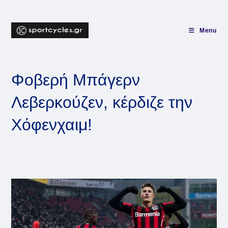
Skip
to
content
Menu
Φοβερή Μπάγερν
Λεβερκούζεν, κέρδιζε την
Χόφενχαιμ!