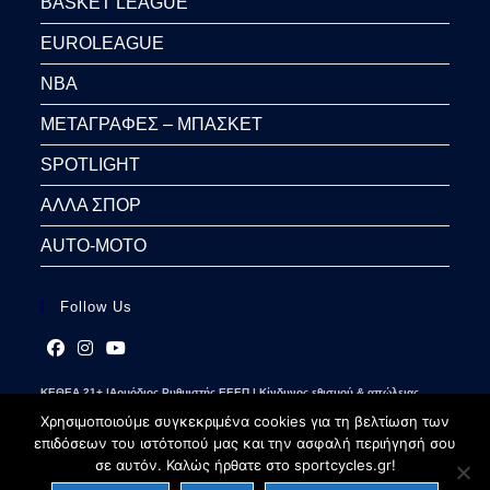
BASKET LEAGUE
EUROLEAGUE
NBA
ΜΕΤΑΓΡΑΦΕΣ – ΜΠΑΣΚΕΤ
SPOTLIGHT
ΑΛΛΑ ΣΠΟΡ
AUTO-MOTO
Follow Us
Opens
Opens
Opens
ΚΕΘΕΑ 21+ |Αρμόδιος Ρυθμιστής ΕΕΕΠ | Κίνδυνος εθισμού & απώλειας
in
in
in
περιουσίας | Γραμμή βοήθειας ΚΕΘΕΑ: 2109237777 | Παίξε Υπεύθυνα
a
a
a
Χρησιμοποιούμε συγκεκριμένα cookies για τη βελτίωση των
new
new
new
επιδόσεων του ιστότοπού μας και την ασφαλή περιήγησή σου
tab
tab
tab
σε αυτόν. Καλώς ήρθατε στο sportcycles.gr!