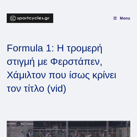
Skip
to
content
Menu
Formula 1: Η τρομερή
στιγμή με Φερστάπεν,
Χάμιλτον που ίσως κρίνει
τον τίτλο (vid)