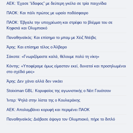
ΑΕΚ: Έχασε “έδαφος” με δεύτερη γκέλα σε τρία παιχνίδια
ΠΑΟΚ: Και πάλι πρώτος με ωραίο ποδόσφαιρο
ΠΑΟΚ: Έβγαλε την υποχρέωση και στρέφει το βλέμμα του σε
Κηφισιά και Ολυμπιακό
Παναθηναϊκός: Και επίσημο το μπαμ με Χέιζ Ντέιβις
Άρης: Και επίσημα τέλος ο Άλβαρο
Σάκοτα: «Γνωριζόμαστε καλά, θέλουμε πολύ τη νίκη»
Κόντης: «Υποφέραμε όμως είμασταν εκεί, δυνατοί και προσηλωμένοι
στο σχέδιό μας»
Άρης: Δεν χάνει αλλά δεν νικάει
Stoiximan GBL: Κορυφαίος της αγωνιστικής ο Νέιτ Γουότσον
Ίντερ: Ψηλά στην λίστα της ο Κουλιεράκης
ΑΕΚ: Απολαμβάνει κορυφή και περιμένει ΠΑΟΚ
Παναθηναϊκός: Διάβασε άψογα τον Ολυμπιακό, πήρε το διπλό