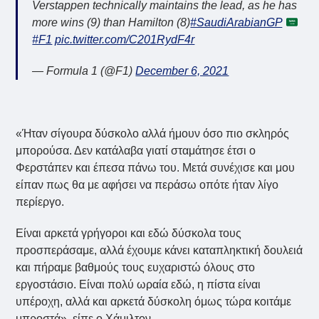
Verstappen technically maintains the lead, as he has
more wins (9) than Hamilton (8)
#SaudiArabianGP
#F1
pic.twitter.com/C201RydF4r
— Formula 1 (@F1)
December 6, 2021
«Ήταν σίγουρα δύσκολο αλλά ήμουν όσο πιο σκληρός
μπορούσα. Δεν κατάλαβα γιατί σταμάτησε έτσι ο
Φερστάπεν και έπεσα πάνω του. Μετά συνέχισε και μου
είπαν πως θα με αφήσει να περάσω οπότε ήταν λίγο
περίεργο.
Είναι αρκετά γρήγοροι και εδώ δύσκολα τους
προσπεράσαμε, αλλά έχουμε κάνει καταπληκτική δουλειά
και πήραμε βαθμούς τους ευχαριστώ όλους στο
εργοστάσιο. Είναι πολύ ωραία εδώ, η πίστα είναι
υπέροχη, αλλά και αρκετά δύσκολη όμως τώρα κοιτάμε
μπροστά», είπε ο Χάμιλτον.