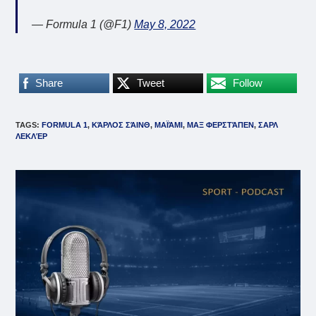
— Formula 1 (@F1)
May 8, 2022
Share
Tweet
Follow
TAGS
:
FORMULA 1
,
ΚΆΡΛΟΣ ΣΆΙΝΘ
,
ΜΑΪΆΜΙ
,
ΜΑΞ ΦΕΡΣΤΆΠΕΝ
,
ΣΑΡΛ
ΛΕΚΛΈΡ